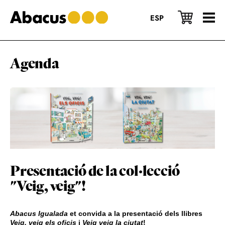
Skip
Skip
Skip
to
to
to
ESP
main
primary
footer
content
sidebar
Agenda
Presentació de la col·lecció
"Veig, veig"!
Abacus Igualada
et convida a la presentació dels llibres
Veig, veig els oficis
i
Veig veig la ciutat
!