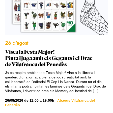
26 d'agost
Visca la Festa Major!
Pinta i juga amb els Gegants i el Drac
de Vilafranca del Penedès
Ja es respira ambient de Festa Major! Vine a la llibreria i
gaudeix d'una jornada plena de joc i creativitat amb la
col·laboració de l'editorial El Cep i la Nansa. Durant tot el dia,
els infants podran pintar les làmines dels Gegants i del Drac de
Vilafranca, i divertir-se amb els Memory del bestiari de […]
26/08/2026
de
11:00
a
19:00h
-
Abacus Vilafranca del
Penedès