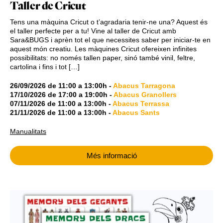
Taller de Cricut
Tens una màquina Cricut o t’agradaria tenir-ne una? Aquest és
el taller perfecte per a tu! Vine al taller de Cricut amb
Sara&BUGS i aprèn tot el que necessites saber per iniciar-te en
aquest món creatiu. Les màquines Cricut ofereixen infinites
possibilitats: no només tallen paper, sinó també vinil, feltre,
cartolina i fins i tot […]
26/09/2026
de
11:00
a
13:00h
-
Abacus Tarragona
17/10/2026
de
17:00
a
19:00h
-
Abacus Granollers
07/11/2026
de
11:00
a
13:00h
-
Abacus Terrassa
21/11/2026
de
11:00
a
13:00h
-
Abacus Sants
Manualitats
Més informació