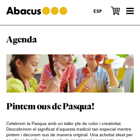
Skip
Skip
Skip
to
to
to
ESP
main
primary
footer
content
sidebar
Agenda
Pintem ous de Pasqua!
Celebrem la Pasqua amb un taller ple de color i creativitat.
Descobrirem el significat d’aquesta tradició tan especial mentre
pintem i decorem ous de manera original. Una activitat ideal per