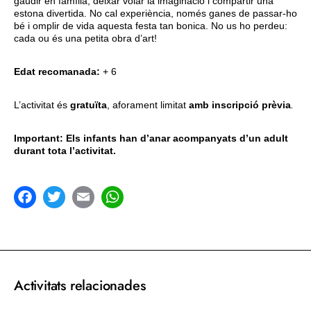
gaudir en família, deixar volar la imaginació i compartir una
estona divertida. No cal experiència, només ganes de passar-ho
bé i omplir de vida aquesta festa tan bonica. No us ho perdeu:
cada ou és una petita obra d’art!
Edat recomanada:
+ 6
L’activitat és
gratuïta
, aforament limitat
amb inscripció prèvia
.
Important: Els infants han d’anar acompanyats d’un adult
durant tota l’activitat.
acebook
Twitter
Email
WhatsApp
Activitats relacionades