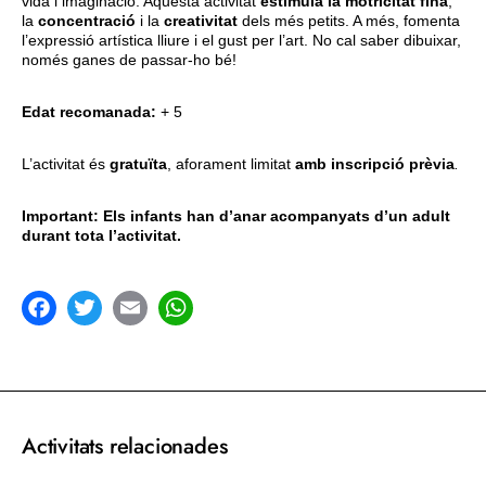
vida i imaginació. Aquesta activitat
estimula la motricitat fina
,
la
concentració
i la
creativitat
dels més petits. A més, fomenta
l’expressió artística lliure i el gust per l’art. No cal saber dibuixar,
només ganes de passar-ho bé!
Edat recomanada:
+ 5
L’activitat és
gratuïta
, aforament limitat
amb inscripció prèvia
.
Important: Els infants han d’anar acompanyats d’un adult
durant tota l’activitat.
acebook
Twitter
Email
WhatsApp
Activitats relacionades