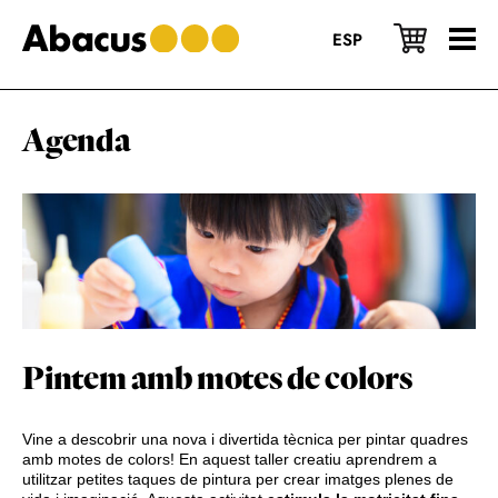
Skip
Skip
Skip
to
to
to
ESP
main
primary
footer
content
sidebar
Agenda
Pintem amb motes de colors
Vine a descobrir una nova i divertida tècnica per pintar quadres
amb motes de colors! En aquest taller creatiu aprendrem a
utilitzar petites taques de pintura per crear imatges plenes de