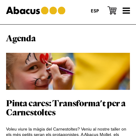
Skip
Skip
Skip
to
to
to
ESP
main
primary
footer
content
sidebar
Agenda
Pinta cares: Transforma't per a
Carnestoltes
Voleu viure la màgia del Carnestoltes? Veniu al nostre taller on
els més petits seran els protagonistes. A Abacus Mollet, els