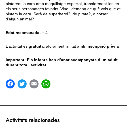
pintarem la cara amb maquillatge especial, transformant-los en
els seus personatges favorits. Vine i demana de què vols que et
pintem la cara. Serà de superheroi?, de pirata?, o potser
d’algun animal?
Edat recomanada:
+ 4
L’activitat és
gratuïta
, aforament limitat
amb inscripció prèvia
.
Important: Els infants han d’anar acompanyats d’un adult
durant tota l’activitat.
acebook
Twitter
Email
WhatsApp
Activitats relacionades