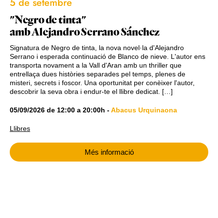
5 de setembre
"Negro de tinta"
amb Alejandro Serrano Sánchez
Signatura de Negro de tinta, la nova novel·la d'Alejandro
Serrano i esperada continuació de Blanco de nieve. L'autor ens
transporta novament a la Vall d'Aran amb un thriller que
entrellaça dues històries separades pel temps, plenes de
misteri, secrets i foscor. Una oportunitat per conèixer l'autor,
descobrir la seva obra i endur-te el llibre dedicat. […]
05/09/2026
de
12:00
a
20:00h
-
Abacus Urquinaona
Llibres
Més informació