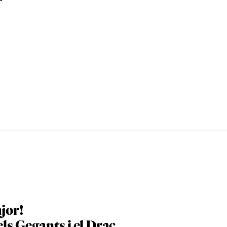
jor!
els Gegants i el Drac