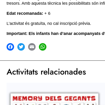
tresors. Amb aquesta tècnica les possibilitats són infi
Edat recomanada:
+ 6
L’activitat és gratuïta, no cal inscripció prèvia.
Important: Els infants han d’anar acompanyats d’un
acebook
Twitter
Email
WhatsApp
Activitats relacionades