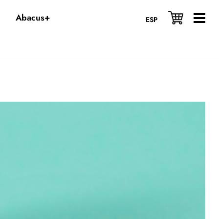
Abacus+
ESP