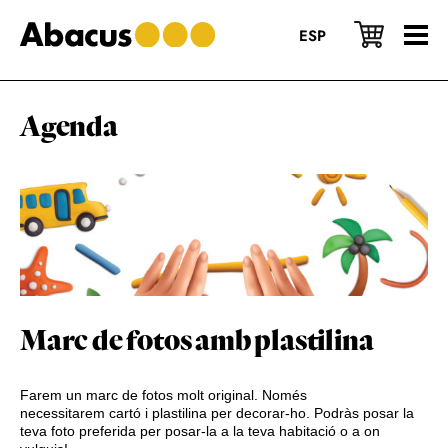
Skip
Skip
Skip
to
to
to
ESP
main
primary
footer
content
sidebar
Agenda
Marc de fotos amb plastilina
Farem un marc de fotos molt original. Només
necessitarem cartó i plastilina per decorar-ho. Podràs posar la
teva foto preferida per posar-la a la teva habitació o a on