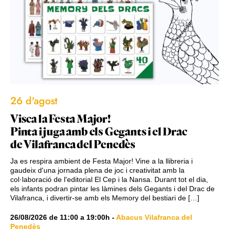
26 d'agost
Visca la Festa Major!
Pinta i juga amb els Gegants i el Drac
de Vilafranca del Penedès
Ja es respira ambient de Festa Major! Vine a la llibreria i
gaudeix d'una jornada plena de joc i creativitat amb la
col·laboració de l'editorial El Cep i la Nansa. Durant tot el dia,
els infants podran pintar les làmines dels Gegants i del Drac de
Vilafranca, i divertir-se amb els Memory del bestiari de […]
26/08/2026
de
11:00
a
19:00h
-
Abacus Vilafranca del
Penedès