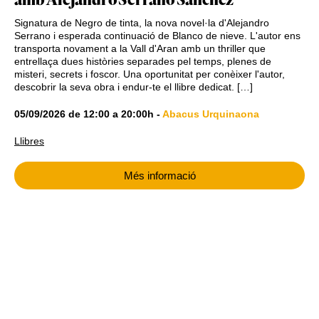
amb Alejandro Serrano Sánchez
Signatura de Negro de tinta, la nova novel·la d'Alejandro
Serrano i esperada continuació de Blanco de nieve. L'autor ens
transporta novament a la Vall d'Aran amb un thriller que
entrellaça dues històries separades pel temps, plenes de
misteri, secrets i foscor. Una oportunitat per conèixer l'autor,
descobrir la seva obra i endur-te el llibre dedicat. […]
05/09/2026
de
12:00
a
20:00h
-
Abacus Urquinaona
Llibres
Més informació