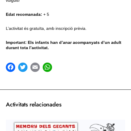
vulguis!
Edat recomanada:
+ 5
L’activitat és gratuïta, amb inscripció prèvia.
Important: Els infants han d’anar acompanyats d’un adult
durant tota l’activitat.
acebook
Twitter
Email
WhatsApp
Activitats relacionades