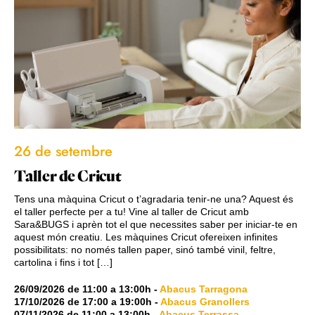
26 de setembre
Taller de Cricut
Tens una màquina Cricut o t’agradaria tenir-ne una? Aquest és
el taller perfecte per a tu! Vine al taller de Cricut amb
Sara&BUGS i aprèn tot el que necessites saber per iniciar-te en
aquest món creatiu. Les màquines Cricut ofereixen infinites
possibilitats: no només tallen paper, sinó també vinil, feltre,
cartolina i fins i tot […]
26/09/2026
de
11:00
a
13:00h
-
Abacus Tarragona
17/10/2026
de
17:00
a
19:00h
-
Abacus Granollers
07/11/2026
de
11:00
a
13:00h
-
Abacus Terrassa