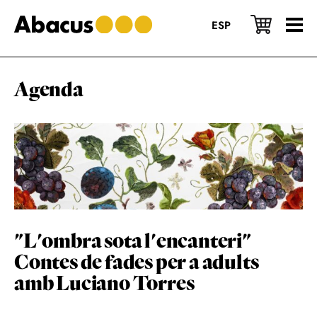
Skip
Skip
Skip
to
to
to
ESP
main
primary
footer
content
sidebar
Agenda
"L'ombra sota l'encanteri"
Contes de fades per a adults
amb Luciano Torres