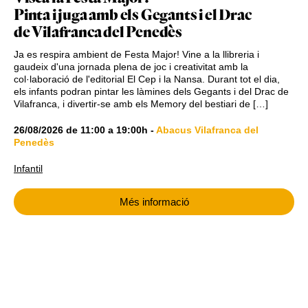
Pinta i juga amb els Gegants i el Drac
de Vilafranca del Penedès
Ja es respira ambient de Festa Major! Vine a la llibreria i
gaudeix d'una jornada plena de joc i creativitat amb la
col·laboració de l'editorial El Cep i la Nansa. Durant tot el dia,
els infants podran pintar les làmines dels Gegants i del Drac de
Vilafranca, i divertir-se amb els Memory del bestiari de […]
26/08/2026
de
11:00
a
19:00h
-
Abacus Vilafranca del
Penedès
Infantil
Més informació