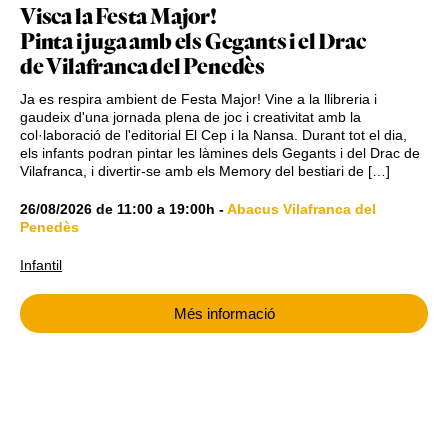
Visca la Festa Major!
Pinta i juga amb els Gegants i el Drac
de Vilafranca del Penedès
Ja es respira ambient de Festa Major! Vine a la llibreria i
gaudeix d'una jornada plena de joc i creativitat amb la
col·laboració de l'editorial El Cep i la Nansa. Durant tot el dia,
els infants podran pintar les làmines dels Gegants i del Drac de
Vilafranca, i divertir-se amb els Memory del bestiari de […]
26/08/2026
de
11:00
a
19:00h
-
Abacus Vilafranca del
Penedès
Infantil
Més informació