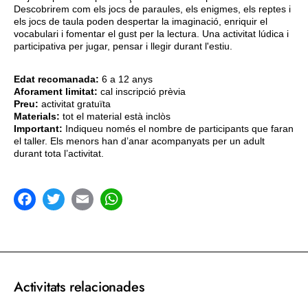
Descobrirem com els jocs de paraules, els enigmes, els reptes i
els jocs de taula poden despertar la imaginació, enriquir el
vocabulari i fomentar el gust per la lectura. Una activitat lúdica i
participativa per jugar, pensar i llegir durant l'estiu.
Edat recomanada:
6 a 12 anys
Aforament limitat:
cal inscripció prèvia
Preu:
activitat gratuïta
Materials:
tot el material està inclòs
Important:
Indiqueu només el nombre de participants que faran
el taller. Els menors han d’anar acompanyats per un adult
durant tota l’activitat.
acebook
Twitter
Email
WhatsApp
Activitats relacionades