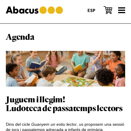
Skip
Skip
Skip
to
to
to
ESP
main
primary
footer
content
sidebar
Agenda
Juguem i llegim!
Ludoteca de passatemps lectors
Dins del cicle
Guanyem un estiu lector
, us proposem una sessió
de jocs i passatemps adreçada a infants de primària.