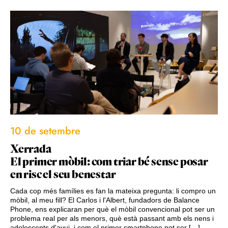
10 de setembre
Xerrada
El primer mòbil: com triar bé sense posar
en risc el seu benestar
Cada cop més famílies es fan la mateixa pregunta: li compro un
mòbil, al meu fill? El Carlos i l'Albert, fundadors de Balance
Phone, ens explicaran per què el mòbil convencional pot ser un
problema real per als menors, què està passant amb els nens i
adolescents d'avui, i com el primer smartphone pot ser […]