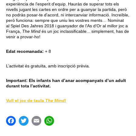
experiència de l'esperit d'equip. Hauràs de superar tots els
nivells jugant les cartes en ordre per a guanyar la partida, però
no podràs posar-te d'acord, ni intercanviar informació. Increïble,
però funciona: sempre que uniu les vostres ments… Nominat
al Spiel Des Jahres 2018 i guanyador de l'As d’Or al millor joc a
França,
The Mind
és un joc inclassificable... simplement, has de
venir a provar-ho!
Edat recomanada:
+ 8
L’activitat és gratuïta, amb inscripció prèvia.
Important: Els infants han d’anar acompanyats d’un adult
durant tota l’activitat.
Vull el joc de taula
The Mind
!
acebook
Twitter
Email
WhatsApp