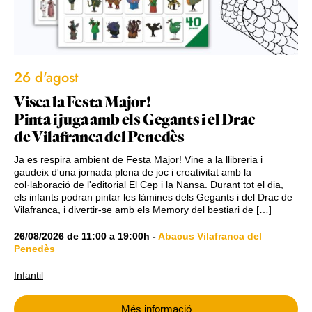
26 d'agost
Visca la Festa Major!
Pinta i juga amb els Gegants i el Drac
de Vilafranca del Penedès
Ja es respira ambient de Festa Major! Vine a la llibreria i
gaudeix d'una jornada plena de joc i creativitat amb la
col·laboració de l'editorial El Cep i la Nansa. Durant tot el dia,
els infants podran pintar les làmines dels Gegants i del Drac de
Vilafranca, i divertir-se amb els Memory del bestiari de […]
26/08/2026
de
11:00
a
19:00h
-
Abacus Vilafranca del
Penedès
Infantil
Més informació