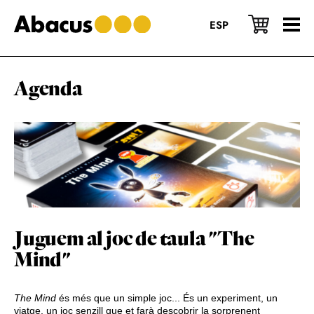
Skip
Skip
Skip
to
to
to
ESP
main
primary
footer
content
sidebar
Agenda
Juguem al joc de taula "The
Mind"
The Mind
és més que un simple joc... És un experiment, un
viatge, un joc senzill que et farà descobrir la sorprenent