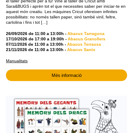
el taller perfecte per a tu! Vine al taller de Cricut amb
Sara&BUGS i aprèn tot el que necessites saber per iniciar-te en
aquest món creatiu. Les màquines Cricut ofereixen infinites
possibilitats: no només tallen paper, sinó també vinil, feltre,
cartolina i fins i tot […]
26/09/2026
de
11:00
a
13:00h
-
Abacus Tarragona
17/10/2026
de
17:00
a
19:00h
-
Abacus Granollers
07/11/2026
de
11:00
a
13:00h
-
Abacus Terrassa
21/11/2026
de
11:00
a
13:00h
-
Abacus Sants
Manualitats
Més informació