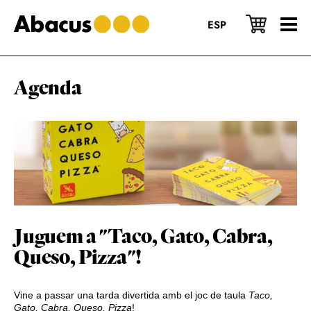
Skip
Skip
Skip
to
to
to
ESP
main
primary
footer
content
sidebar
Agenda
Juguem a "Taco, Gato, Cabra,
Queso, Pizza"!
Vine a passar una tarda divertida amb el joc de taula
Taco,
Gato, Cabra, Queso, Pizza
!