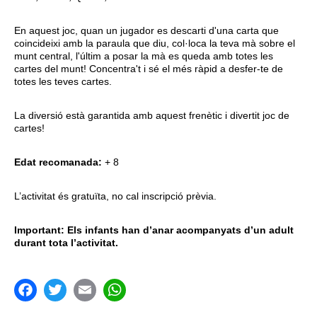
En aquest joc, quan un jugador es descarti d'una carta que
coincideixi amb la paraula que diu, col·loca la teva mà sobre el
munt central, l'últim a posar la mà es queda amb totes les
cartes del munt! Concentra't i sé el més ràpid a desfer-te de
totes les teves cartes.
La diversió està garantida amb aquest frenètic i divertit joc de
cartes!
Edat recomanada:
+ 8
L’activitat és gratuïta, no cal inscripció prèvia.
Important: Els infants han d’anar acompanyats d’un adult
durant tota l’activitat.
acebook
Twitter
Email
WhatsApp