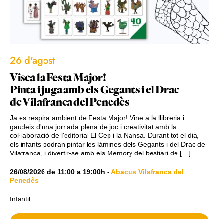
26 d'agost
Visca la Festa Major!
Pinta i juga amb els Gegants i el Drac
de Vilafranca del Penedès
Ja es respira ambient de Festa Major! Vine a la llibreria i
gaudeix d'una jornada plena de joc i creativitat amb la
col·laboració de l'editorial El Cep i la Nansa. Durant tot el dia,
els infants podran pintar les làmines dels Gegants i del Drac de
Vilafranca, i divertir-se amb els Memory del bestiari de […]
26/08/2026
de
11:00
a
19:00h
-
Abacus Vilafranca del
Penedès
Infantil