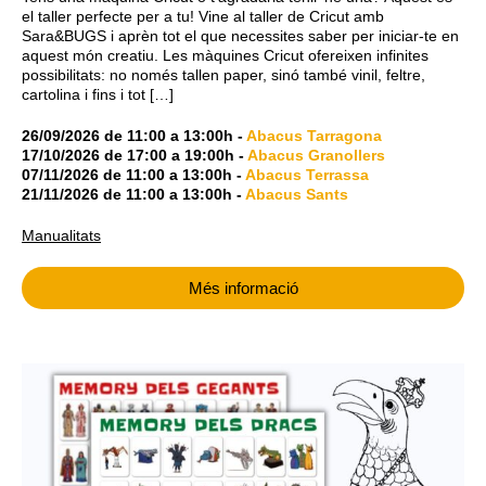
el taller perfecte per a tu! Vine al taller de Cricut amb
Sara&BUGS i aprèn tot el que necessites saber per iniciar-te en
aquest món creatiu. Les màquines Cricut ofereixen infinites
possibilitats: no només tallen paper, sinó també vinil, feltre,
cartolina i fins i tot […]
26/09/2026
de
11:00
a
13:00h
-
Abacus Tarragona
17/10/2026
de
17:00
a
19:00h
-
Abacus Granollers
07/11/2026
de
11:00
a
13:00h
-
Abacus Terrassa
21/11/2026
de
11:00
a
13:00h
-
Abacus Sants
Manualitats
Més informació