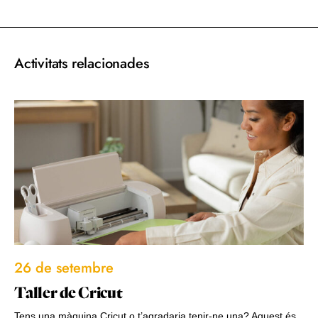
Activitats relacionades
26 de setembre
Taller de Cricut
Tens una màquina Cricut o t’agradaria tenir-ne una? Aquest és