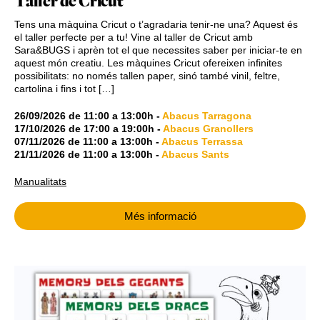
Taller de Cricut
Tens una màquina Cricut o t’agradaria tenir-ne una? Aquest és
el taller perfecte per a tu! Vine al taller de Cricut amb
Sara&BUGS i aprèn tot el que necessites saber per iniciar-te en
aquest món creatiu. Les màquines Cricut ofereixen infinites
possibilitats: no només tallen paper, sinó també vinil, feltre,
cartolina i fins i tot […]
26/09/2026
de
11:00
a
13:00h
-
Abacus Tarragona
17/10/2026
de
17:00
a
19:00h
-
Abacus Granollers
07/11/2026
de
11:00
a
13:00h
-
Abacus Terrassa
21/11/2026
de
11:00
a
13:00h
-
Abacus Sants
Manualitats
Més informació