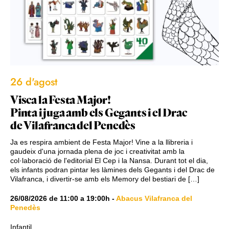
26 d'agost
Visca la Festa Major!
Pinta i juga amb els Gegants i el Drac
de Vilafranca del Penedès
Ja es respira ambient de Festa Major! Vine a la llibreria i
gaudeix d'una jornada plena de joc i creativitat amb la
col·laboració de l'editorial El Cep i la Nansa. Durant tot el dia,
els infants podran pintar les làmines dels Gegants i del Drac de
Vilafranca, i divertir-se amb els Memory del bestiari de […]
26/08/2026
de
11:00
a
19:00h
-
Abacus Vilafranca del
Penedès
Infantil