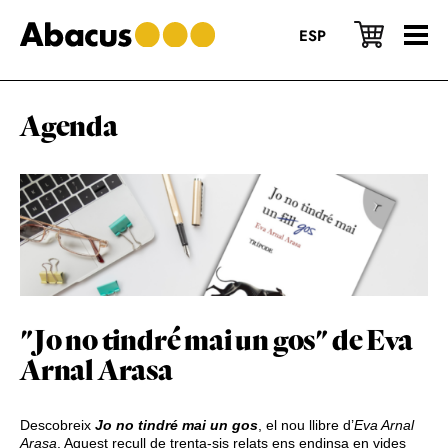
Skip
Skip
Skip
to
to
to
ESP
main
primary
footer
content
sidebar
Agenda
"Jo no tindré mai un gos" de Eva
Arnal Arasa
Descobreix
Jo no tindré mai un gos
, el nou llibre d’
Eva Arnal
Arasa
. Aquest recull de trenta-sis relats ens endinsa en vides