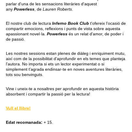
parlar d'una de les sensacions literàries d'aquest
any
Powerless
, de
Lauren Roberts
.
El nostre club de lectura
Inferno Book Club
t'ofereix l'ocasió de
compartir emocions, reflexions i punts de vista sobre aquesta
apassionant novel·la.
Powerless
és un relat d'amor, de poder i
de passió.
Les nostres sessions estan plenes de diàleg i enriquiment mutu,
així com de la possibilitat d'aprofundir en els temes que planteja
l'autora. No importa si ets un lector experimentat o si
simplement t'agrada endinsar-te en noves aventures literàries,
tots sou benvinguts.
Vine i uneix-te a nosaltres per aprofundir en aquesta història
absorbent i compartir la passió per la lectura!
Vull el llibre!
Edat recomanada:
+ 15.