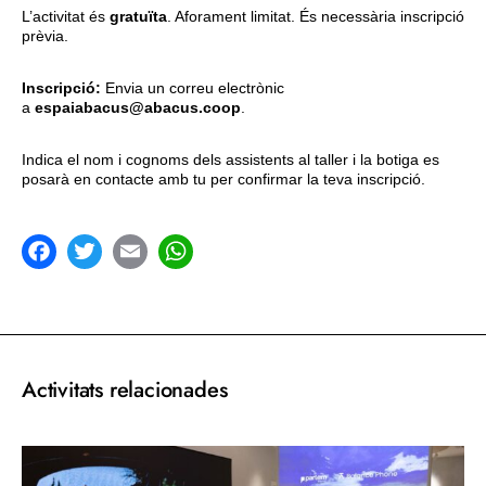
L’activitat és
gratuïta
. Aforament limitat. És necessària inscripció
prèvia.
Inscripció:
Envia un correu electrònic
a
espaiabacus@abacus.coop
.
Indica el nom i cognoms dels assistents al taller i la botiga es
posarà en contacte amb tu per confirmar la teva inscripció.
acebook
Twitter
Email
WhatsApp
Activitats relacionades