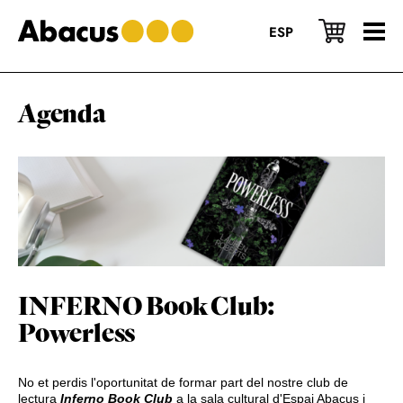
Skip
Skip
Skip
to
to
to
ESP
main
primary
footer
content
sidebar
Agenda
INFERNO Book Club:
Powerless
No et perdis l'oportunitat de formar part del nostre club de
lectura
Inferno Book Club
a la sala cultural d'Espai Abacus i