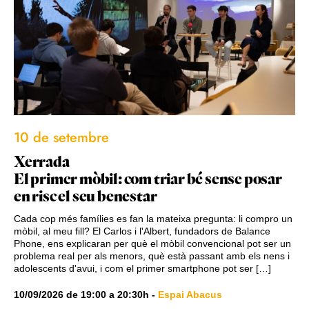
10 de setembre
Xerrada
El primer mòbil: com triar bé sense posar
en risc el seu benestar
Cada cop més famílies es fan la mateixa pregunta: li compro un
mòbil, al meu fill? El Carlos i l'Albert, fundadors de Balance
Phone, ens explicaran per què el mòbil convencional pot ser un
problema real per als menors, què està passant amb els nens i
adolescents d'avui, i com el primer smartphone pot ser […]
10/09/2026
de
19:00
a
20:30h
-
Espai Abacus