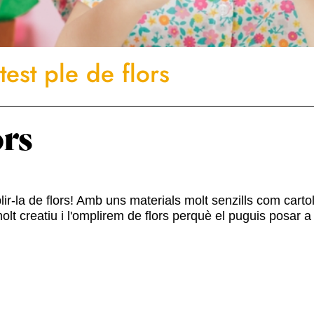
est ple de flors
ors
-la de flors! Amb uns materials molt senzills com cartoli
olt creatiu i l'omplirem de flors perquè el puguis posar 