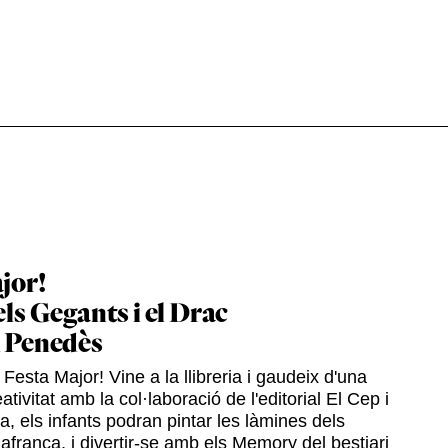
jor!
els Gegants i el Drac
l Penedès
Festa Major! Vine a la llibreria i gaudeix d'una
ativitat amb la col·laboració de l'editorial El Cep i
ia, els infants podran pintar les làmines dels
afranca, i divertir-se amb els Memory del bestiari