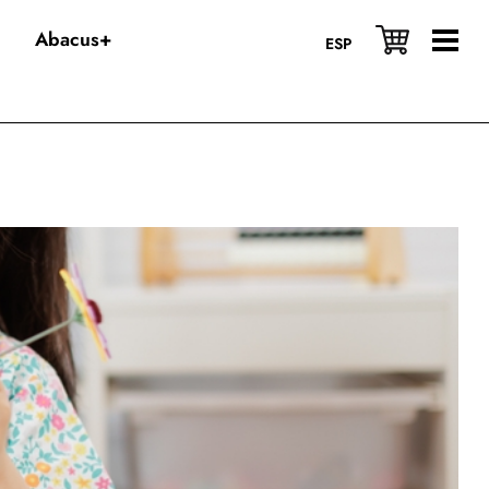
Abacus+
ESP