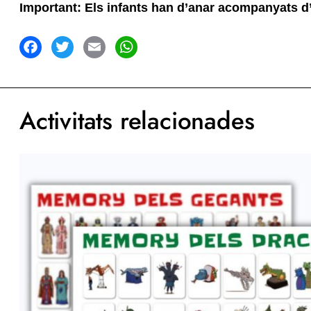
Important: Els infants han d’anar acompanyats d’un
acebook
Twitter
Email
WhatsApp
Activitats relacionades