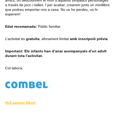
amics, on descobrirem el món d’aquests simpàtics personatges
a través de jocs i rialles. I per acabar, crearem junts un minillibre
que podreu emportar-vos a casa. No us ho perdeu, us hi
esperem!
Edat recomanada:
Públic familiar
L’activitat és
gratuïta
, aforament limitat
amb inscripció prèvia
.
Important: Els infants han d’anar acompanyats d’un adult
durant tota l’activitat.
Col·labora:
Vull aquest llibre!