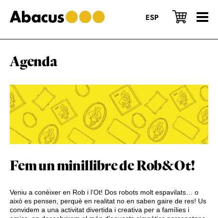
Skip
Skip
Skip
to
to
to
ESP
main
primary
footer
content
sidebar
Agenda
Fem un minillibre de Rob&Ot!
Veniu a conèixer en Rob i l’Ot! Dos robots molt espavilats… o
això es pensen, perquè en realitat no en saben gaire de res! Us
convidem a una activitat divertida i creativa per a famílies i