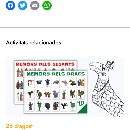
acebook
Twitter
Email
WhatsApp
Activitats relacionades
26 d'agost