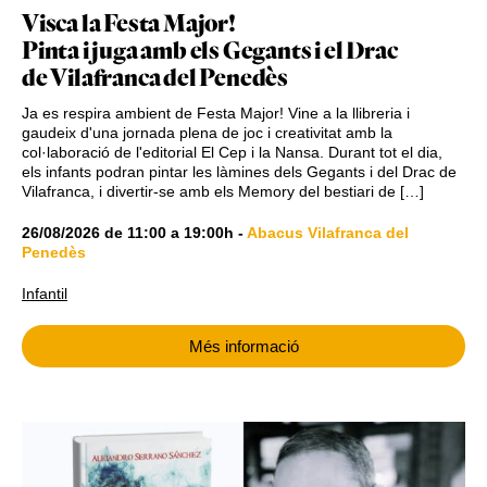
Visca la Festa Major!
Pinta i juga amb els Gegants i el Drac
de Vilafranca del Penedès
Ja es respira ambient de Festa Major! Vine a la llibreria i
gaudeix d'una jornada plena de joc i creativitat amb la
col·laboració de l'editorial El Cep i la Nansa. Durant tot el dia,
els infants podran pintar les làmines dels Gegants i del Drac de
Vilafranca, i divertir-se amb els Memory del bestiari de […]
26/08/2026
de
11:00
a
19:00h
-
Abacus Vilafranca del
Penedès
Infantil
Més informació