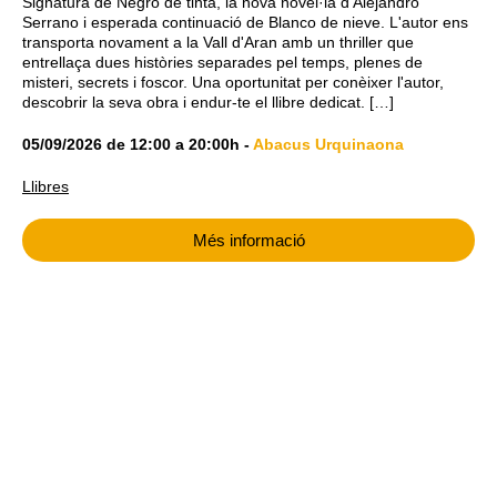
Signatura de Negro de tinta, la nova novel·la d'Alejandro
Serrano i esperada continuació de Blanco de nieve. L'autor ens
transporta novament a la Vall d'Aran amb un thriller que
entrellaça dues històries separades pel temps, plenes de
misteri, secrets i foscor. Una oportunitat per conèixer l'autor,
descobrir la seva obra i endur-te el llibre dedicat. […]
05/09/2026
de
12:00
a
20:00h
-
Abacus Urquinaona
Llibres
Més informació