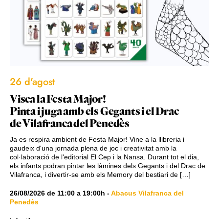
26 d'agost
Visca la Festa Major!
Pinta i juga amb els Gegants i el Drac
de Vilafranca del Penedès
Ja es respira ambient de Festa Major! Vine a la llibreria i
gaudeix d'una jornada plena de joc i creativitat amb la
col·laboració de l'editorial El Cep i la Nansa. Durant tot el dia,
els infants podran pintar les làmines dels Gegants i del Drac de
Vilafranca, i divertir-se amb els Memory del bestiari de […]
26/08/2026
de
11:00
a
19:00h
-
Abacus Vilafranca del
Penedès