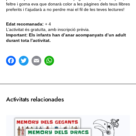
feltre i goma eva que donarà color a les pàgines dels teus llibres
preferits i t'ajudarà a no perdre mai el fil de les teves lectures!
Edat recomanada:
+ 4
L’activitat és gratuïta, amb inscripció prèvia.
Important: Els infants han d’anar acompanyats d’un adult
durant tota l’activitat.
acebook
Twitter
Email
WhatsApp
Activitats relacionades