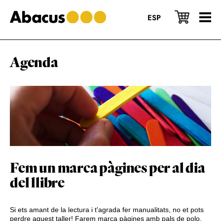
Skip
Skip
Skip
to
to
to
ESP
main
primary
footer
content
sidebar
Agenda
Fem un marca pàgines per al dia
del llibre
Si ets amant de la lectura i t'agrada fer manualitats, no et pots
perdre aquest taller! Farem marca pàgines amb pals de polo,