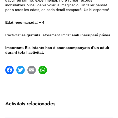
gaudir en família, experimentar, riure i crear records
inoblidables. Vine i deixa volar la imaginació. Un taller pensat
per a totes les edats, on cada detall comptarà. Us hi esperem!
Edat recomanada:
+ 4
L’activitat és
gratuïta
, aforament limitat
amb inscripció prèvia
.
Important: Els infants han d’anar acompanyats d’un adult
durant tota l’activitat.
acebook
Twitter
Email
WhatsApp
Activitats relacionades