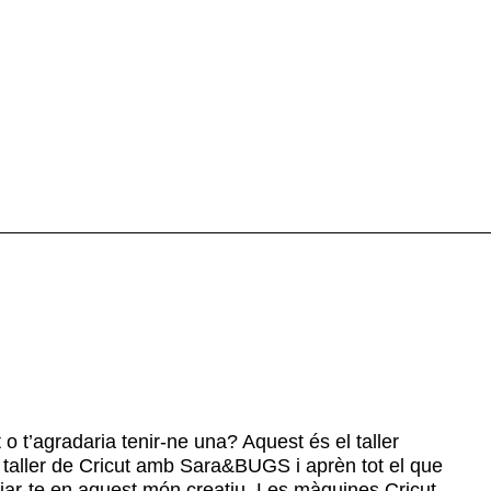
 t’agradaria tenir-ne una? Aquest és el taller
l taller de Cricut amb Sara&BUGS i aprèn tot el que
ciar-te en aquest món creatiu. Les màquines Cricut