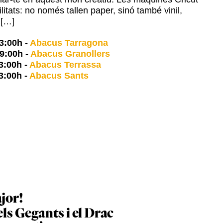
ilitats: no només tallen paper, sinó també vinil,
t […]
3:00h
-
Abacus Tarragona
9:00h
-
Abacus Granollers
3:00h
-
Abacus Terrassa
3:00h
-
Abacus Sants
jor!
els Gegants i el Drac