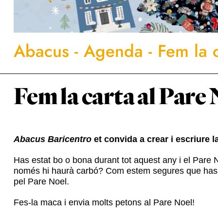
Abacus
-
Agenda
-
Fem la c
Fem la carta al Pare 
Abacus Baricentro
et convida a crear i escriure l
Has estat bo o bona durant tot aquest any i el Pare N
només hi haurà carbó? Com estem segures que has es
pel Pare Noel.
Fes-la maca i envia molts petons al Pare Noel!