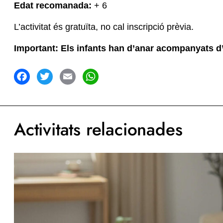
Edat recomanada:
+ 6
L’activitat és gratuïta, no cal inscripció prèvia.
Important: Els infants han d’anar acompanyats d’un
acebook
Twitter
Email
WhatsApp
Activitats relacionades