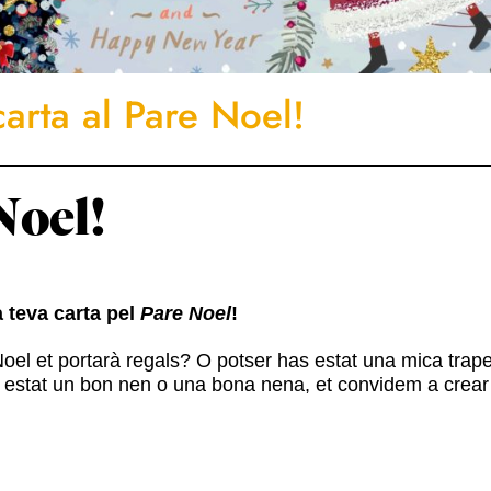
arta al Pare Noel!
Noel!
a teva carta pel
Pare Noel
!
oel et portarà regals? O potser has estat una mica trape
tat un bon nen o una bona nena, et convidem a crear l