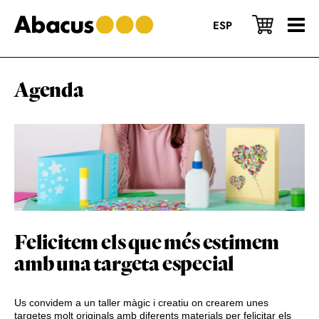
Skip
Skip
Skip
to
to
to
ESP
main
primary
footer
content
sidebar
Agenda
Felicitem els que més estimem
amb una targeta especial
Us convidem a un taller màgic i creatiu on crearem unes
targetes molt originals amb diferents materials per felicitar els