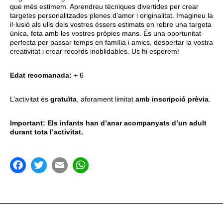
que més estimem. Aprendreu tècniques divertides per crear
targetes personalitzades plenes d'amor i originalitat. Imagineu la
il·lusió als ulls dels vostres éssers estimats en rebre una targeta
única, feta amb les vostres pròpies mans. És una oportunitat
perfecta per passar temps en família i amics, despertar la vostra
creativitat i crear records inoblidables. Us hi esperem!
Edat recomanada:
+ 6
L’activitat és
gratuïta
, aforament limitat
amb inscripció prèvia
.
Important: Els infants han d’anar acompanyats d’un adult
durant tota l’activitat.
acebook
Twitter
Email
WhatsApp