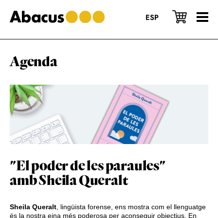
Skip
Skip
Skip
to
to
to
ESP
main
primary
footer
content
sidebar
Agenda
"El poder de les paraules"
amb Sheila Queralt
Sheila Queralt
, lingüista forense, ens mostra com el llenguatge
és la nostra eina més poderosa per aconseguir objectius. En