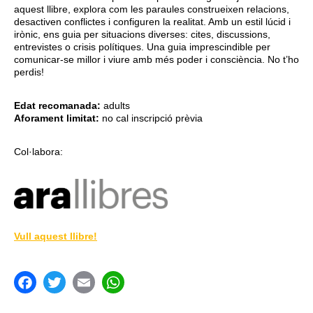
aquest llibre, explora com les paraules construeixen relacions,
desactiven conflictes i configuren la realitat. Amb un estil lúcid i
irònic, ens guia per situacions diverses: cites, discussions,
entrevistes o crisis polítiques. Una guia imprescindible per
comunicar-se millor i viure amb més poder i consciència. No t’ho
perdis!
Edat recomanada:
adults
Aforament limitat:
no cal inscripció prèvia
Col·labora:
Vull aquest llibre!
acebook
Twitter
Email
WhatsApp