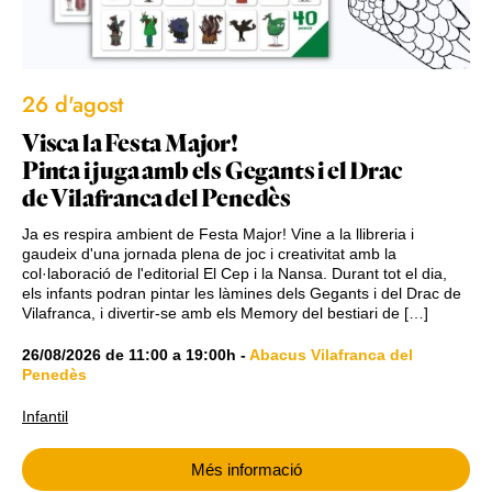
26 d'agost
Visca la Festa Major!
Pinta i juga amb els Gegants i el Drac
de Vilafranca del Penedès
Ja es respira ambient de Festa Major! Vine a la llibreria i
gaudeix d'una jornada plena de joc i creativitat amb la
col·laboració de l'editorial El Cep i la Nansa. Durant tot el dia,
els infants podran pintar les làmines dels Gegants i del Drac de
Vilafranca, i divertir-se amb els Memory del bestiari de […]
26/08/2026
de
11:00
a
19:00h
-
Abacus Vilafranca del
Penedès
Infantil
Més informació