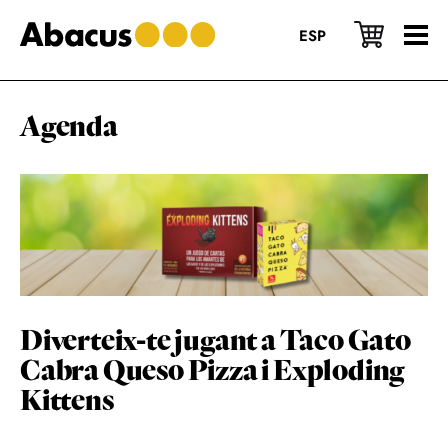
Skip
Skip
Skip
to
to
to
ESP
main
primary
footer
content
sidebar
Agenda
Diverteix-te jugant a Taco Gato
Cabra Queso Pizza i Exploding
Kittens