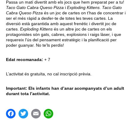
Passa un matí divertit amb els jocs que hem preparat per a tu!
Taco Gato Cabra Queso Pizza
i
Exploding Kittens
.
Taco Gato
Cabra Queso Pizza
és un joc de cartes on t'has de concentrar i
ser el més ràpid a desfer-te de totes les teves cartes. La
diversió està garantida amb aquest frenètic i divertit joc de
cartes.
Exploding Kittens
és un altre joc de cartes on els
protagonistes són gats, cabres, explosions i raigs làser, i que
requereix l'ús del pensament estratègic i la planificació per
poder guanyar. No te'ls perdis!
Edat recomanada:
+ 7
L’activitat és gratuïta, no cal inscripció prèvia.
Important: Els infants han d’anar acompanyats d’un adult
durant tota l’activitat.
acebook
Twitter
Email
WhatsApp