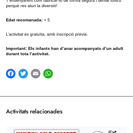
T'ensenyarem com fabricar-lo de forma segura i sense tòxics
perquè res aturi la diversió!
Edat recomanada:
+ 5
L’activitat és gratuïta, amb inscripció prèvia.
Important: Els infants han d’anar acompanyats d’un adult
durant tota l’activitat.
acebook
Twitter
Email
WhatsApp
Activitats relacionades