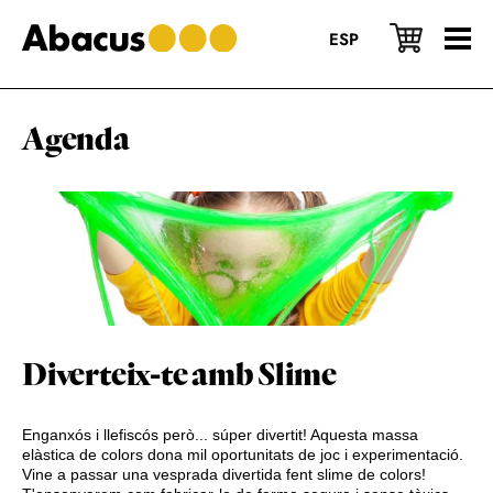
Skip
Skip
Skip
to
to
to
ESP
main
primary
footer
content
sidebar
Agenda
Diverteix-te amb Slime
Enganxós i llefiscós però... súper divertit! Aquesta massa
elàstica de colors dona mil oportunitats de joc i experimentació.
Vine a passar una vesprada divertida fent slime de colors!