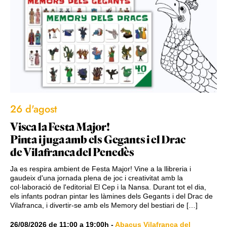
26 d'agost
Visca la Festa Major!
Pinta i juga amb els Gegants i el Drac
de Vilafranca del Penedès
Ja es respira ambient de Festa Major! Vine a la llibreria i
gaudeix d'una jornada plena de joc i creativitat amb la
col·laboració de l'editorial El Cep i la Nansa. Durant tot el dia,
els infants podran pintar les làmines dels Gegants i del Drac de
Vilafranca, i divertir-se amb els Memory del bestiari de […]
26/08/2026
de
11:00
a
19:00h
-
Abacus Vilafranca del