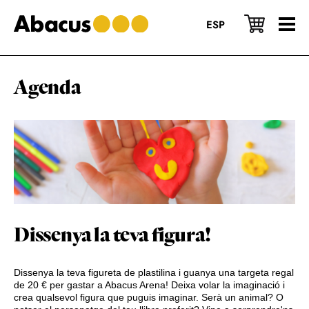
Skip
Skip
Skip
to
to
to
ESP
main
primary
footer
content
sidebar
Agenda
Dissenya la teva figura!
Dissenya la teva figureta de plastilina i guanya una targeta regal
de 20 € per gastar a Abacus Arena! Deixa volar la imaginació i
crea qualsevol figura que puguis imaginar. Serà un animal? O