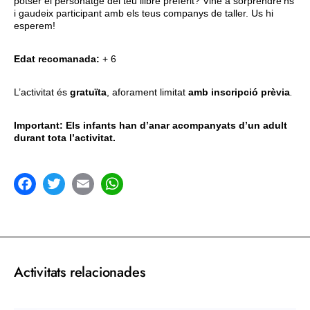
potser el personatge del teu llibre preferit? Vine a sorprendre'ns
i gaudeix participant amb els teus companys de taller. Us hi
esperem!
Edat recomanada:
+ 6
L’activitat és
gratuïta
, aforament limitat
amb inscripció prèvia
.
Important: Els infants han d’anar acompanyats d’un adult
durant tota l’activitat.
acebook
Twitter
Email
WhatsApp
Activitats relacionades