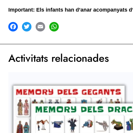
Important: Els infants han d’anar acompanyats d’un
acebook
Twitter
Email
WhatsApp
Activitats relacionades