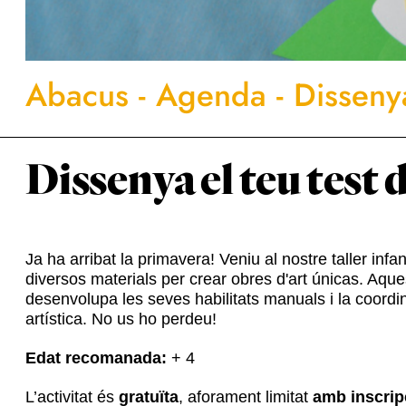
Abacus
-
Agenda
-
Dissenya
Dissenya el teu test d
Ja ha arribat la primavera! Veniu al nostre taller infan
diversos materials per crear obres d'art únicas. Aquest
desenvolupa les seves habilitats manuals i la coordin
artística. No us ho perdeu!
Edat recomanada:
+ 4
L’activitat és
gratuïta
, aforament limitat
amb inscrip