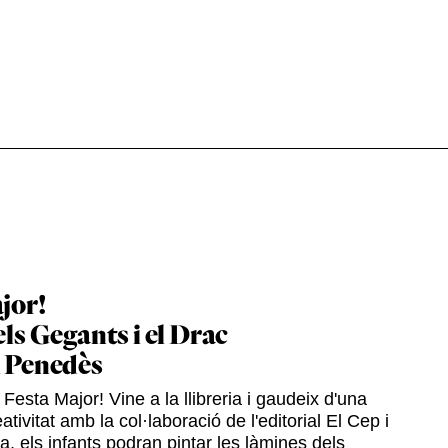
jor!
els Gegants i el Drac
l Penedès
Festa Major! Vine a la llibreria i gaudeix d'una
ativitat amb la col·laboració de l'editorial El Cep i
ia, els infants podran pintar les làmines dels