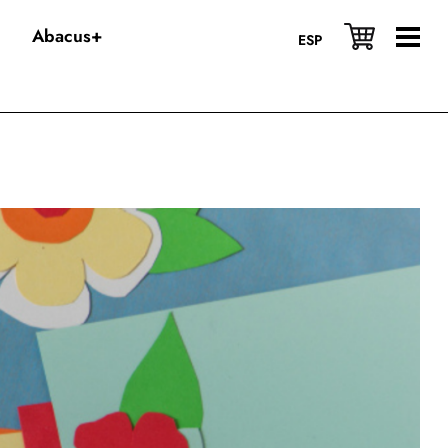
Abacus+
ESP