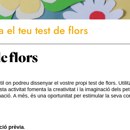
 el teu test de flors
e flors
til on podreu dissenyar el vostre propi test de flors. Utili
a activitat fomenta la creativitat i la imaginació dels pet
ació. A més, és una oportunitat per estimular la seva co
ció prèvia
.