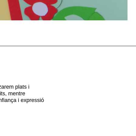
tzarem plats i
its, mentre
nfiança i expressió