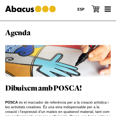
Skip
Skip
Skip
to
to
to
ESP
main
primary
footer
content
sidebar
Agenda
Dibuixem amb POSCA!
POSCA
és el marcador de referència per a la creació artística i
les activitats creatives. És una eina indispensable per a la
creació i l'expressió d'un mateix en qualsevol material, tant com