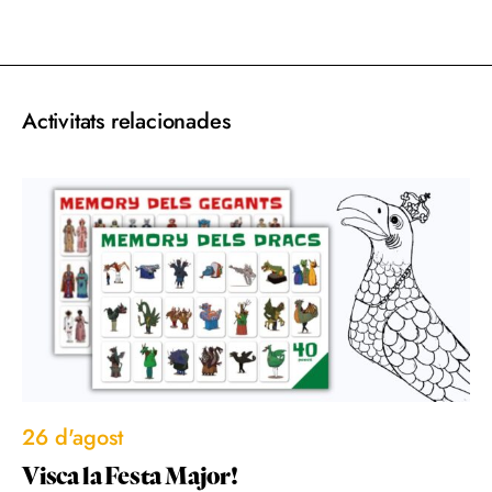
acebook
Twitter
Email
WhatsApp
Activitats relacionades
26 d'agost
Visca la Festa Major!