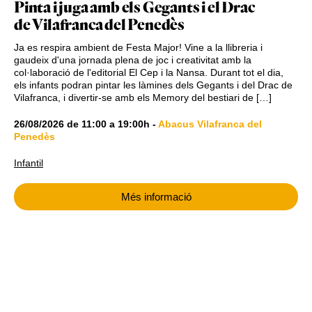
Pinta i juga amb els Gegants i el Drac
de Vilafranca del Penedès
Ja es respira ambient de Festa Major! Vine a la llibreria i
gaudeix d'una jornada plena de joc i creativitat amb la
col·laboració de l'editorial El Cep i la Nansa. Durant tot el dia,
els infants podran pintar les làmines dels Gegants i del Drac de
Vilafranca, i divertir-se amb els Memory del bestiari de […]
26/08/2026
de
11:00
a
19:00h
-
Abacus Vilafranca del
Penedès
Infantil
Més informació