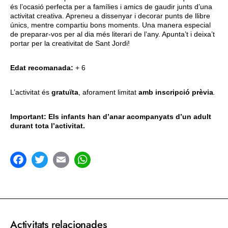
és l’ocasió perfecta per a famílies i amics de gaudir junts d’una
activitat creativa. Apreneu a dissenyar i decorar punts de llibre
únics, mentre compartiu bons moments. Una manera especial
de preparar-vos per al dia més literari de l’any. Apunta’t i deixa’t
portar per la creativitat de Sant Jordi!
Edat recomanada:
+ 6
L’activitat és
gratuïta
, aforament limitat
amb inscripció prèvia
.
Important: Els infants han d’anar acompanyats d’un adult
durant tota l’activitat.
acebook
Twitter
Email
WhatsApp
Activitats relacionades