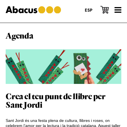
Skip
Skip
Skip
to
to
to
ESP
main
primary
footer
content
sidebar
Agenda
Crea el teu punt de llibre per
Sant Jordi
Sant Jordi és una festa plena de cultura, llibres i roses, on
celebrem l’amor per la lectura i la tradició catalana. Aquest taller