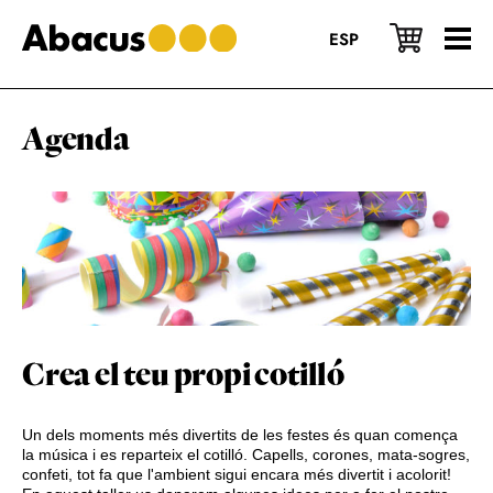
Skip
Skip
Skip
to
to
to
ESP
main
primary
footer
content
sidebar
Agenda
Crea el teu propi cotilló
Un dels moments més divertits de les festes és quan comença
la música i es reparteix el cotilló. Capells, corones, mata-sogres,
confeti, tot fa que l'ambient sigui encara més divertit i acolorit!