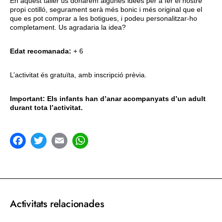
En aquest taller us donarem algunes idees per a fer el nostre
propi cotilló, segurament serà més bonic i més original que el
que es pot comprar a les botigues, i podeu personalitzar-ho
completament. Us agradaria la idea?
Edat recomanada:
+ 6
L’activitat és gratuïta, amb inscripció prèvia.
Important: Els infants han d’anar acompanyats d’un adult
durant tota l’activitat.
acebook
Twitter
Email
WhatsApp
Activitats relacionades