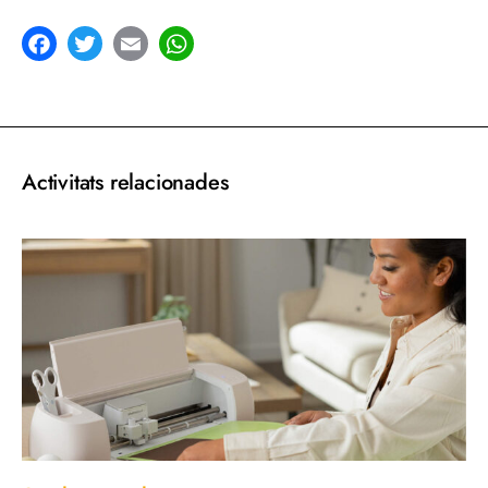
acebook
Twitter
Email
WhatsApp
Activitats relacionades