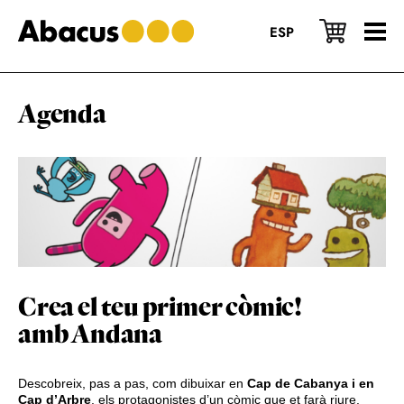
Skip
Skip
Skip
to
to
to
ESP
main
primary
footer
content
sidebar
Agenda
Crea el teu primer còmic!
amb Andana
Descobreix, pas a pas, com dibuixar en
Cap de Cabanya i en
Cap d’Arbre
, els protagonistes d’un còmic que et farà riure.