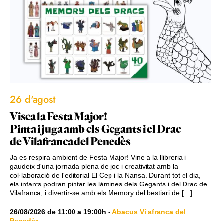
26 d'agost
Visca la Festa Major!
Pinta i juga amb els Gegants i el Drac
de Vilafranca del Penedès
Ja es respira ambient de Festa Major! Vine a la llibreria i
gaudeix d'una jornada plena de joc i creativitat amb la
col·laboració de l'editorial El Cep i la Nansa. Durant tot el dia,
els infants podran pintar les làmines dels Gegants i del Drac de
Vilafranca, i divertir-se amb els Memory del bestiari de […]
26/08/2026
de
11:00
a
19:00h
-
Abacus Vilafranca del
Penedès