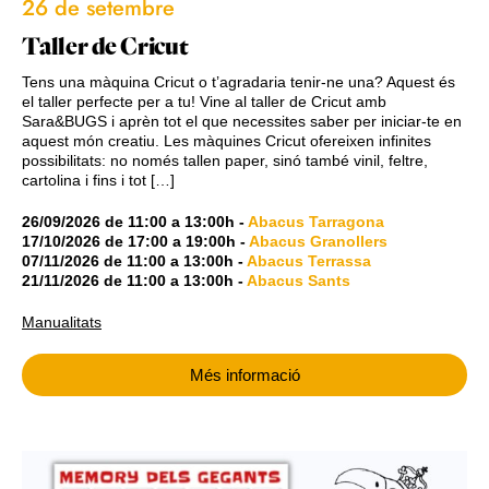
26 de setembre
Taller de Cricut
Tens una màquina Cricut o t’agradaria tenir-ne una? Aquest és
el taller perfecte per a tu! Vine al taller de Cricut amb
Sara&BUGS i aprèn tot el que necessites saber per iniciar-te en
aquest món creatiu. Les màquines Cricut ofereixen infinites
possibilitats: no només tallen paper, sinó també vinil, feltre,
cartolina i fins i tot […]
26/09/2026
de
11:00
a
13:00h
-
Abacus Tarragona
17/10/2026
de
17:00
a
19:00h
-
Abacus Granollers
07/11/2026
de
11:00
a
13:00h
-
Abacus Terrassa
21/11/2026
de
11:00
a
13:00h
-
Abacus Sants
Manualitats
Més informació