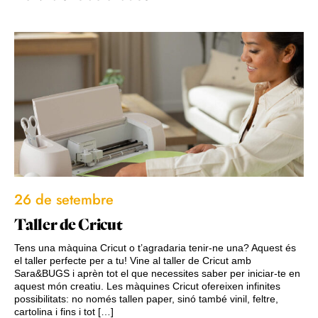
26 de setembre
Taller de Cricut
Tens una màquina Cricut o t’agradaria tenir-ne una? Aquest és
el taller perfecte per a tu! Vine al taller de Cricut amb
Sara&BUGS i aprèn tot el que necessites saber per iniciar-te en
aquest món creatiu. Les màquines Cricut ofereixen infinites
possibilitats: no només tallen paper, sinó també vinil, feltre,
cartolina i fins i tot […]