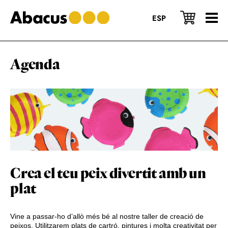
Skip
Skip
Skip
to
to
to
ESP
main
primary
footer
content
sidebar
Agenda
Crea el teu peix divertit amb un
plat
Vine a passar-ho d’allò més bé al nostre taller de creació de
peixos. Utilitzarem plats de cartró, pintures i molta creativitat per