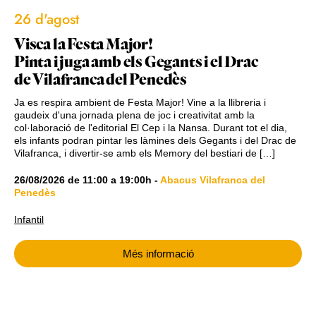
26 d'agost
Visca la Festa Major!
Pinta i juga amb els Gegants i el Drac
de Vilafranca del Penedès
Ja es respira ambient de Festa Major! Vine a la llibreria i
gaudeix d'una jornada plena de joc i creativitat amb la
col·laboració de l'editorial El Cep i la Nansa. Durant tot el dia,
els infants podran pintar les làmines dels Gegants i del Drac de
Vilafranca, i divertir-se amb els Memory del bestiari de […]
26/08/2026
de
11:00
a
19:00h
-
Abacus Vilafranca del
Penedès
Infantil
Més informació