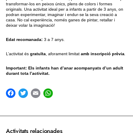
transformar-los en peixos únics, plens de colors i formes
originals. Una activitat ideal per a infants a partir de 3 anys, on
podran experimentar, imaginar i endur-se la seva creació a
casa. No cal experiència, només ganes de pintar, retallar i
deixar volar la imaginació!
Edat recomanada:
3 a 7 anys.
L’activitat és
gratuïta
, aforament limitat
amb inscripció prèvia
.
Important: Els infants han d’anar acompanyats d’un adult
durant tota l’activitat.
acebook
Twitter
Email
WhatsApp
Activitats relacionades