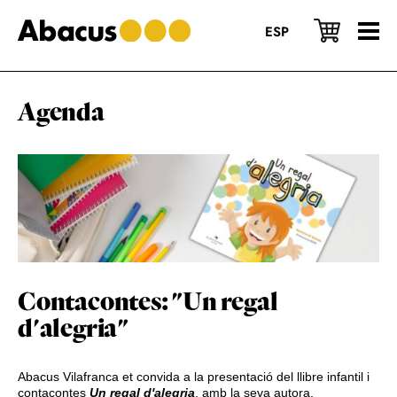
Skip
Skip
Skip
to
to
to
ESP
main
primary
footer
content
sidebar
Agenda
Contacontes: "Un regal
d'alegria"
Abacus Vilafranca et convida a la presentació del llibre infantil i
contacontes
Un regal d'alegria
, amb la seva autora,