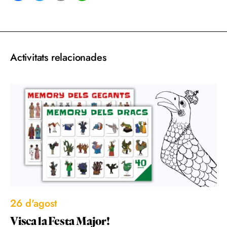
acebook
Twitter
Email
WhatsApp
Activitats relacionades
26 d'agost
Visca la Festa Major!