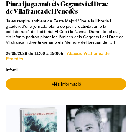
Pinta i juga amb els Gegants i el Drac
de Vilafranca del Penedès
Ja es respira ambient de Festa Major! Vine a la llibreria i
gaudeix d'una jornada plena de joc i creativitat amb la
col·laboració de l'editorial El Cep i la Nansa. Durant tot el dia,
els infants podran pintar les làmines dels Gegants i del Drac de
Vilafranca, i divertir-se amb els Memory del bestiari de […]
26/08/2026
de
11:00
a
19:00h
-
Abacus Vilafranca del
Penedès
Infantil
Més informació