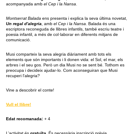
acompanyada amb
el Cep i la Nansa
.
Montserrat Balada
ens presenta i explica la seva última novetat,
Un regal d'alegria
, amb
el Cep i la Nansa
. Balada és una
escriptora reconeguda de llibres infantils, també escriu teatre i
poesia infantil, a més de col·laborar en diferents mitjans de
comunicació.
Musi comparteix la seva alegria diàriament amb tots els
elements que són importants i li donen vida: el Sol, el mar, els
arbres i el seu gos. Però un dia Musi no se sent bé. Tothom es
preocupa i decideix ajudar-lo. Com aconseguiran que Musi
recuperi l'alegria?
Vine a descobrir el conte!
Vull el llibre!
Edat recomanada:
+ 4
L’activitat és
gratuïta
. És necessària inscripció prèvia.