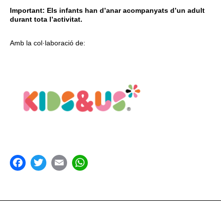
Important: Els infants han d’anar acompanyats d’un adult
durant tota l’activitat.
Amb la col·laboració de:
acebook
Twitter
Email
WhatsApp