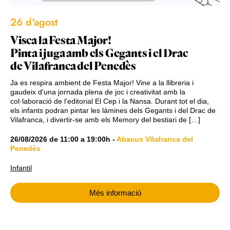
26 d'agost
Visca la Festa Major!
Pinta i juga amb els Gegants i el Drac
de Vilafranca del Penedès
Ja es respira ambient de Festa Major! Vine a la llibreria i
gaudeix d'una jornada plena de joc i creativitat amb la
col·laboració de l'editorial El Cep i la Nansa. Durant tot el dia,
els infants podran pintar les làmines dels Gegants i del Drac de
Vilafranca, i divertir-se amb els Memory del bestiari de […]
26/08/2026
de
11:00
a
19:00h
-
Abacus Vilafranca del
Penedès
Infantil
Més informació