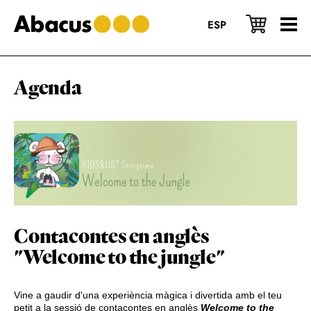
Skip
Skip
Skip
to
to
to
ESP
main
primary
footer
content
sidebar
Agenda
Contacontes en anglès
"Welcome to the jungle"
Vine a gaudir d'una experiència màgica i divertida amb el teu
petit a la sessió de contacontes en anglès
Welcome to the