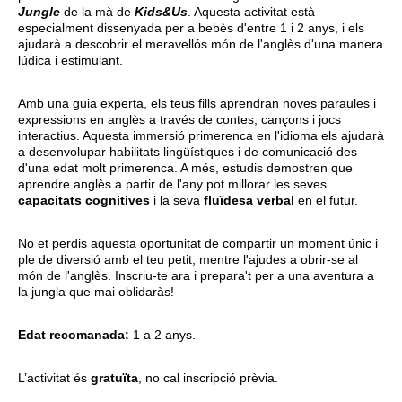
Jungle
de la mà de
Kids&Us
. Aquesta activitat està
especialment dissenyada per a bebès d'entre 1 i 2 anys, i els
ajudarà a descobrir el meravellós món de l'anglès d'una manera
lúdica i estimulant.
Amb una guia experta, els teus fills aprendran noves paraules i
expressions en anglès a través de contes, cançons i jocs
interactius. Aquesta immersió primerenca en l'idioma els ajudarà
a desenvolupar habilitats lingüístiques i de comunicació des
d'una edat molt primerenca. A més, estudis demostren que
aprendre anglès a partir de l'any pot millorar les seves
capacitats cognitives
i la seva
fluïdesa verbal
en el futur.
No et perdis aquesta oportunitat de compartir un moment únic i
ple de diversió amb el teu petit, mentre l'ajudes a obrir-se al
món de l'anglès. Inscriu-te ara i prepara't per a una aventura a
la jungla que mai oblidaràs!
Edat recomanada:
1 a 2 anys.
L’activitat és
gratuïta
, no cal inscripció prèvia.