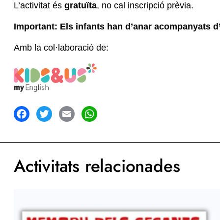
L’activitat és
gratuïta
, no cal inscripció prèvia.
Important: Els infants han d’anar acompanyats d’un
Amb la col·laboració de:
acebook
Twitter
Email
WhatsApp
Activitats relacionades