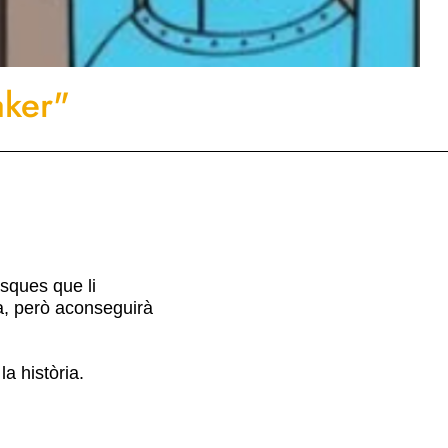
aker"
asques que li
a, però aconseguirà
a història.