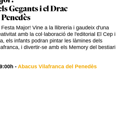
jor!
els Gegants i el Drac
l Penedès
Festa Major! Vine a la llibreria i gaudeix d'una
ativitat amb la col·laboració de l'editorial El Cep i
ia, els infants podran pintar les làmines dels
afranca, i divertir-se amb els Memory del bestiari
9:00h
-
Abacus Vilafranca del Penedès