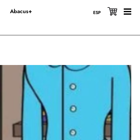
Abacus+
ESP