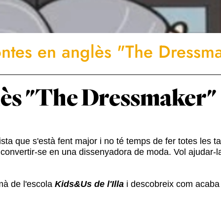
ntes en anglès "The Dressm
lès "The Dressmaker"
sta que s'està fent major i no té temps de fer totes les t
 convertir-se en una dissenyadora de moda. Vol ajudar-l
mà de l'escola
Kids&Us de l'Illa
i descobreix com acaba l