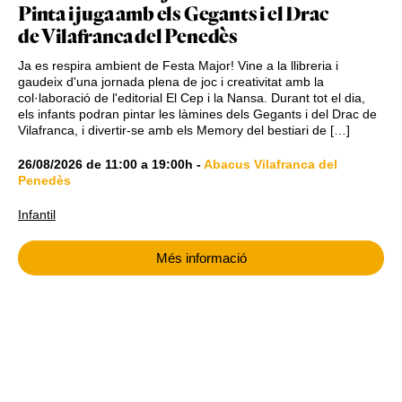
Pinta i juga amb els Gegants i el Drac
de Vilafranca del Penedès
Ja es respira ambient de Festa Major! Vine a la llibreria i
gaudeix d'una jornada plena de joc i creativitat amb la
col·laboració de l'editorial El Cep i la Nansa. Durant tot el dia,
els infants podran pintar les làmines dels Gegants i del Drac de
Vilafranca, i divertir-se amb els Memory del bestiari de […]
26/08/2026
de
11:00
a
19:00h
-
Abacus Vilafranca del
Penedès
Infantil
Més informació