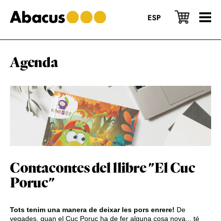
Skip
Skip
Skip
to
to
to
ESP
main
primary
footer
content
sidebar
Agenda
Contacontes del llibre "El Cuc
Poruc"
Tots tenim una manera de deixar les pors enrere!
De
vegades, quan el Cuc Poruc ha de fer alguna cosa nova... té