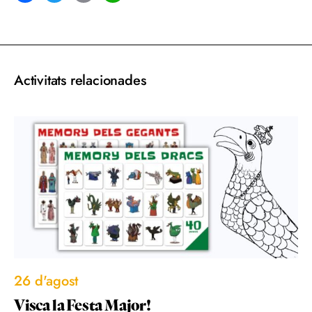
acebook
Twitter
Email
WhatsApp
Activitats relacionades
26 d'agost
Visca la Festa Major!