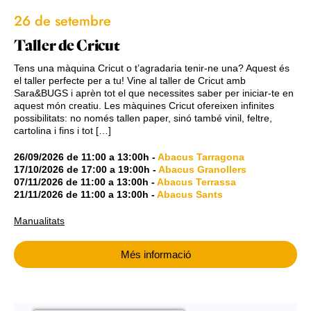
26 de setembre
Taller de Cricut
Tens una màquina Cricut o t’agradaria tenir-ne una? Aquest és
el taller perfecte per a tu! Vine al taller de Cricut amb
Sara&BUGS i aprèn tot el que necessites saber per iniciar-te en
aquest món creatiu. Les màquines Cricut ofereixen infinites
possibilitats: no només tallen paper, sinó també vinil, feltre,
cartolina i fins i tot […]
26/09/2026
de
11:00
a
13:00h
-
Abacus Tarragona
17/10/2026
de
17:00
a
19:00h
-
Abacus Granollers
07/11/2026
de
11:00
a
13:00h
-
Abacus Terrassa
21/11/2026
de
11:00
a
13:00h
-
Abacus Sants
Manualitats
Més informació