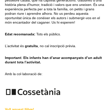
pessebre català, que ha captivat generacions. Gaudireu d'una
història plena d'humor, tradició i valors que ens uneixen. És una
experiència perfecta per a tota la família, on petits i grans
podran riure i aprendre alhora. No us perdeu aquesta
oportunitat única de conèixer els autors i submergir-vos en el
món encantador del caganer. Us hi esperem!
Edat recomanada:
Tots els públics.
L’activitat és
gratuïta
, no cal inscripció prèvia.
Important: Els infants han d’anar acompanyats d’un adult
durant tota l’activitat.
Amb la col·laboració de:
Vull aquest llibre!