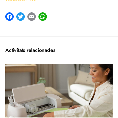
acebook
Twitter
Email
WhatsApp
Activitats relacionades