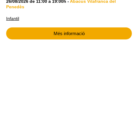
26/08/2026
de
11:00
a
19:00h
-
Abacus Vilafranca del
Penedès
Infantil
Més informació