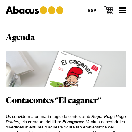
Skip
Skip
Skip
to
to
to
ESP
main
primary
footer
content
sidebar
Agenda
Contacontes "El caganer"
Us convidem a un matí màgic de contes amb
Roger Roig
i
Hugo
Prades
, els creadors del llibre
El caganer
. Veniu a descobrir les
divertides aventures d'aquesta figura tan emblemàtica del