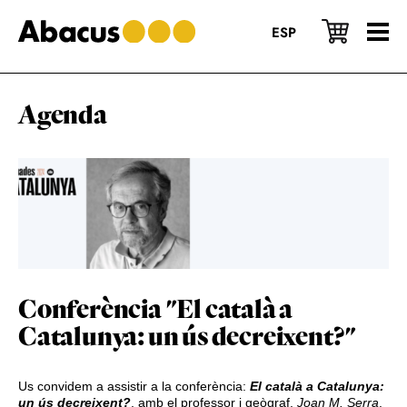
Skip
Skip
Skip
to
to
to
ESP
main
primary
footer
content
sidebar
Agenda
Conferència "El català a
Catalunya: un ús decreixent?"
Us convidem a assistir a la conferència:
El català a Catalunya:
un ús decreixent?
, amb el professor i geògraf,
Joan M. Serra
.