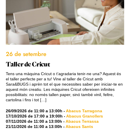
26 de setembre
Taller de Cricut
Tens una màquina Cricut o t’agradaria tenir-ne una? Aquest és
el taller perfecte per a tu! Vine al taller de Cricut amb
Sara&BUGS i aprèn tot el que necessites saber per iniciar-te en
aquest món creatiu. Les màquines Cricut ofereixen infinites
possibilitats: no només tallen paper, sinó també vinil, feltre,
cartolina i fins i tot […]
26/09/2026
de
11:00
a
13:00h
-
Abacus Tarragona
17/10/2026
de
17:00
a
19:00h
-
Abacus Granollers
07/11/2026
de
11:00
a
13:00h
-
Abacus Terrassa
21/11/2026
de
11:00
a
13:00h
-
Abacus Sants