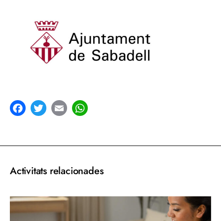
acebook
Twitter
Email
WhatsApp
Activitats relacionades