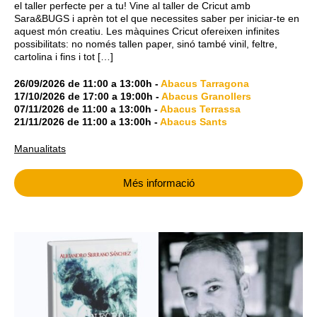
el taller perfecte per a tu! Vine al taller de Cricut amb
Sara&BUGS i aprèn tot el que necessites saber per iniciar-te en
aquest món creatiu. Les màquines Cricut ofereixen infinites
possibilitats: no només tallen paper, sinó també vinil, feltre,
cartolina i fins i tot […]
26/09/2026
de
11:00
a
13:00h
-
Abacus Tarragona
17/10/2026
de
17:00
a
19:00h
-
Abacus Granollers
07/11/2026
de
11:00
a
13:00h
-
Abacus Terrassa
21/11/2026
de
11:00
a
13:00h
-
Abacus Sants
Manualitats
Més informació