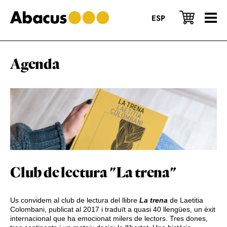
Skip
Skip
Skip
to
to
to
ESP
main
primary
footer
content
sidebar
Agenda
Club de lectura "La trena"
Us convidem al club de lectura del llibre
La trena
de Laetitia
Colombani, publicat al 2017 i traduït a quasi 40 llengües, un èxit
internacional que ha emocionat milers de lectors. Tres dones,