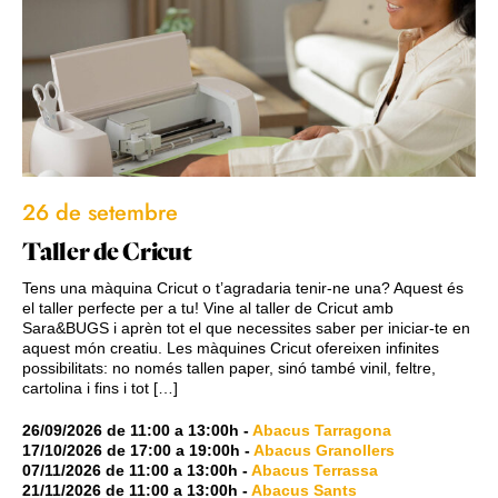
26 de setembre
Taller de Cricut
Tens una màquina Cricut o t’agradaria tenir-ne una? Aquest és
el taller perfecte per a tu! Vine al taller de Cricut amb
Sara&BUGS i aprèn tot el que necessites saber per iniciar-te en
aquest món creatiu. Les màquines Cricut ofereixen infinites
possibilitats: no només tallen paper, sinó també vinil, feltre,
cartolina i fins i tot […]
26/09/2026
de
11:00
a
13:00h
-
Abacus Tarragona
17/10/2026
de
17:00
a
19:00h
-
Abacus Granollers
07/11/2026
de
11:00
a
13:00h
-
Abacus Terrassa
21/11/2026
de
11:00
a
13:00h
-
Abacus Sants