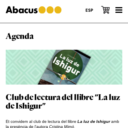
Skip
Skip
Skip
to
to
to
ESP
main
primary
footer
content
sidebar
Agenda
Club de lectura del llibre "La luz
de Ishigur"
Et convidem al club de lectura del llibre
La luz de Ishigur
amb
la presència de l'autora
Cristina Mimó
.