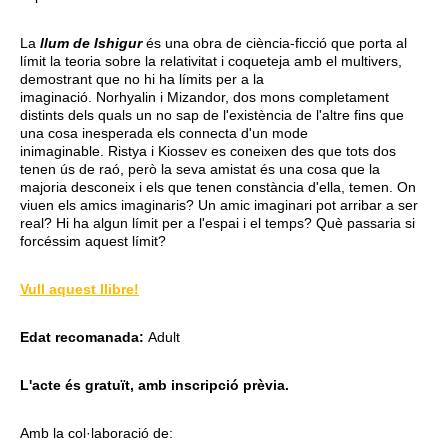
La
llum de Ishigur
és una obra de ciència-ficció que porta al
límit la teoria sobre la relativitat i coqueteja amb el multivers,
demostrant que no hi ha límits per a la
imaginació. Norhyalin i Mizandor, dos mons completament
distints dels quals un no sap de l'existència de l'altre fins que
una cosa inesperada els connecta d'un mode
inimaginable. Ristya i Kiossev es coneixen des que tots dos
tenen ús de raó, però la seva amistat és una cosa que la
majoria desconeix i els que tenen constància d'ella, temen. On
viuen els amics imaginaris? Un amic imaginari pot arribar a ser
real? Hi ha algun límit per a l'espai i el temps? Què passaria si
forcéssim aquest límit?
Vull aquest llibre!
Edat recomanada:
Adult
L'acte és gratuït, amb inscripció prèvia.
Amb la col·laboració de: