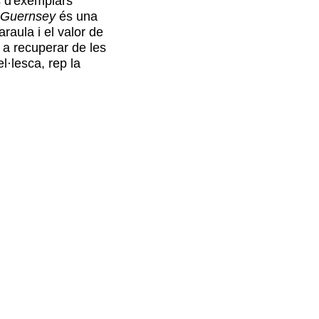
s d'exemplars
e Guernsey
és una
raula i el valor de
 a recuperar de les
l·lesca, rep la