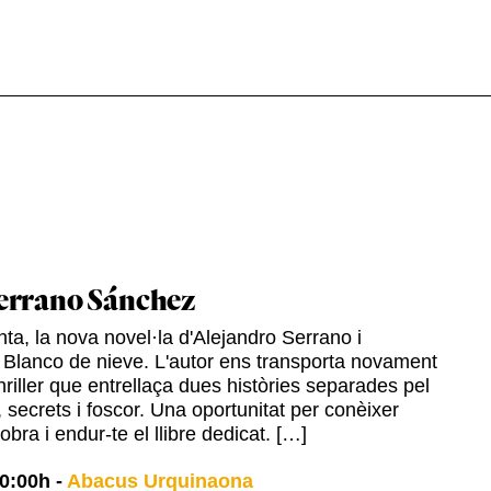
errano Sánchez
ta, la nova novel·la d'Alejandro Serrano i
 Blanco de nieve. L'autor ens transporta novament
hriller que entrellaça dues històries separades pel
 secrets i foscor. Una oportunitat per conèixer
 obra i endur-te el llibre dedicat. […]
0:00h
-
Abacus Urquinaona