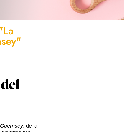
 "La
nsey"
 del
e Guernsey
, de la