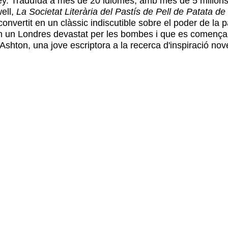
tey. Traduïda a més de 20 idiomes, amb més de 5 milion
ell,
La Societat Literària del Pastís de Pell de Patata d
nvertit en un clàssic indiscutible sobre el poder de la pa
s. En un Londres devastat per les bombes i que es comença
Ashton, una jove escriptora a la recerca d'inspiració nove