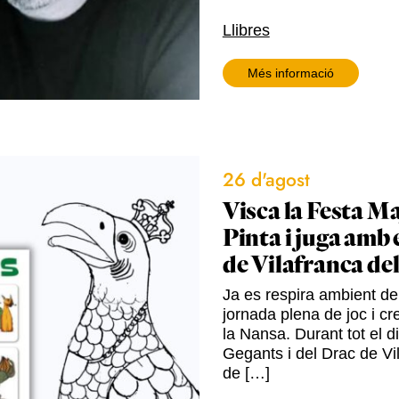
Llibres
Més informació
26 d'agost
Visca la Festa Ma
Pinta i juga amb 
de Vilafranca de
Ja es respira ambient de 
jornada plena de joc i cre
la Nansa. Durant tot el d
Gegants i del Drac de Vil
de […]