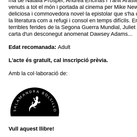
mà de Natalia Prósper, Andrea Encinas i Tànit Aras
venuts a tot el món i portada al cinema per Mike New
deliciosa i commovedora novel·la epistolar que s'ha co
la literatura com a refugi i consol en temps difícil
terribles ferides de la Segona Guerra Mundial, Juliet 
carta d'un desconegut anomenat Dawsey Adams...
Edat recomanada:
Adult
L'acte és gratuït, cal inscripció prèvia.
Amb la col·laboració de:
Vull aquest llibre!