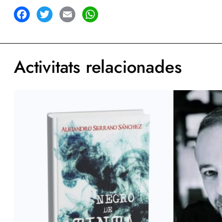
acebook
Twitter
Email
WhatsApp
Activitats relacionades