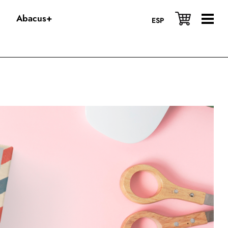
Abacus+
ESP