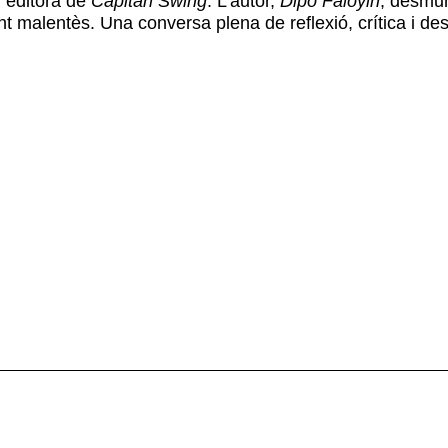
, editora de
Capitán Swing
. L’autor,
Dipo Faloyin
, desmun
sovint malentès. Una conversa plena de reflexió, crítica i de