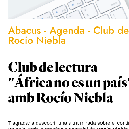
Abacus
-
Agenda
-
Club de
Rocío Niebla
Club de lectura
"África no es un país
amb Rocío Niebla
T’agradaria descobrir una altra mirada sobre el contin