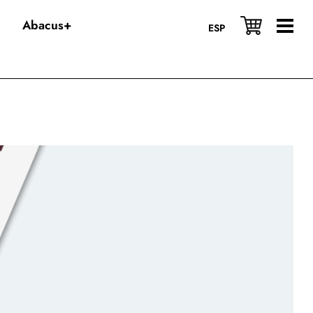
Abacus+
ESP