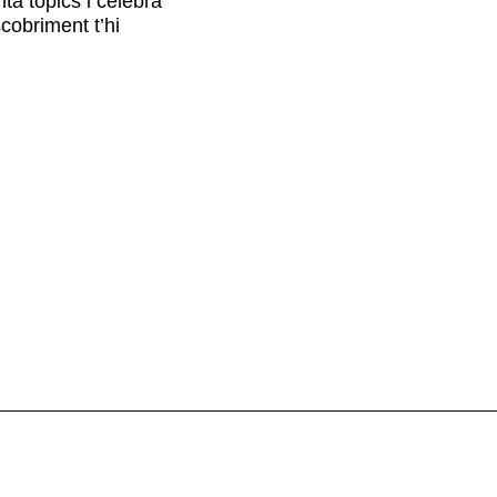
ta tòpics i celebra
scobriment t’hi