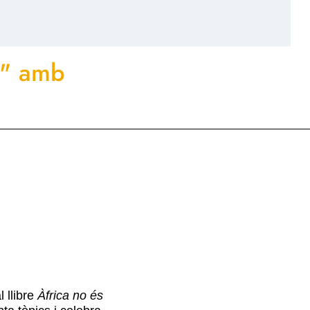
s" amb
 llibre
Àfrica no és