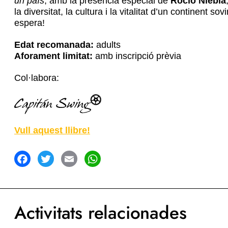
un país
, amb la presència especial de
Rocío Niebla
la diversitat, la cultura i la vitalitat d’un continent 
espera!
Edat recomanada:
adults
Aforament limitat:
amb inscripció prèvia
Col·labora:
Vull aquest llibre!
acebook
Twitter
Email
WhatsApp
Activitats relacionades