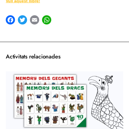
Vull aquest llibre!
acebook
Twitter
Email
WhatsApp
Activitats relacionades