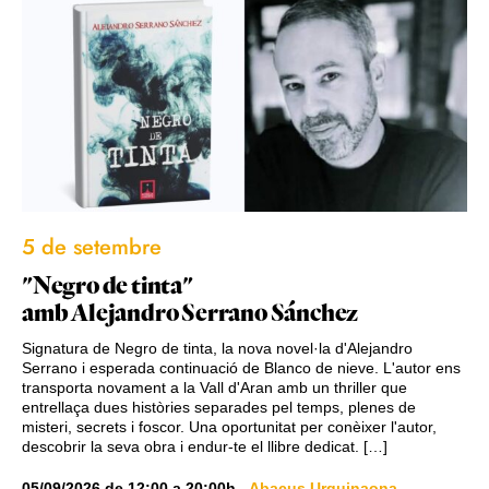
5 de setembre
"Negro de tinta"
amb Alejandro Serrano Sánchez
Signatura de Negro de tinta, la nova novel·la d'Alejandro
Serrano i esperada continuació de Blanco de nieve. L'autor ens
transporta novament a la Vall d'Aran amb un thriller que
entrellaça dues històries separades pel temps, plenes de
misteri, secrets i foscor. Una oportunitat per conèixer l'autor,
descobrir la seva obra i endur-te el llibre dedicat. […]
05/09/2026
de
12:00
a
20:00h
-
Abacus Urquinaona