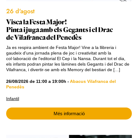
26 d'agost
Visca la Festa Major!
Pinta i juga amb els Gegants i el Drac
de Vilafranca del Penedès
Ja es respira ambient de Festa Major! Vine a la llibreria i
gaudeix d'una jornada plena de joc i creativitat amb la
col·laboració de l'editorial El Cep i la Nansa. Durant tot el dia,
els infants podran pintar les làmines dels Gegants i del Drac de
Vilafranca, i divertir-se amb els Memory del bestiari de […]
26/08/2026
de
11:00
a
19:00h
-
Abacus Vilafranca del
Penedès
Infantil
Més informació