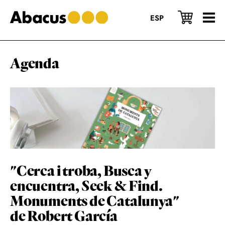
Skip
Skip
Skip
to
to
to
ESP
main
primary
footer
content
sidebar
Agenda
"Cerca i troba, Busca y
encuentra, Seek & Find.
Monuments de Catalunya"
de Robert García