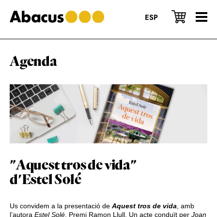
Skip
Skip
Skip
to
to
to
ESP
main
primary
footer
content
sidebar
Agenda
"Aquest tros de vida"
d'Estel Solé
Us convidem a la presentació de
Aquest tros de vida
, amb
l’autora
Estel Solé
, Premi Ramon Llull. Un acte conduït per
Joan