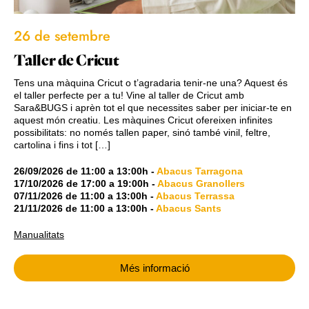
26 de setembre
Taller de Cricut
Tens una màquina Cricut o t’agradaria tenir-ne una? Aquest és
el taller perfecte per a tu! Vine al taller de Cricut amb
Sara&BUGS i aprèn tot el que necessites saber per iniciar-te en
aquest món creatiu. Les màquines Cricut ofereixen infinites
possibilitats: no només tallen paper, sinó també vinil, feltre,
cartolina i fins i tot […]
26/09/2026
de
11:00
a
13:00h
-
Abacus Tarragona
17/10/2026
de
17:00
a
19:00h
-
Abacus Granollers
07/11/2026
de
11:00
a
13:00h
-
Abacus Terrassa
21/11/2026
de
11:00
a
13:00h
-
Abacus Sants
Manualitats
Més informació