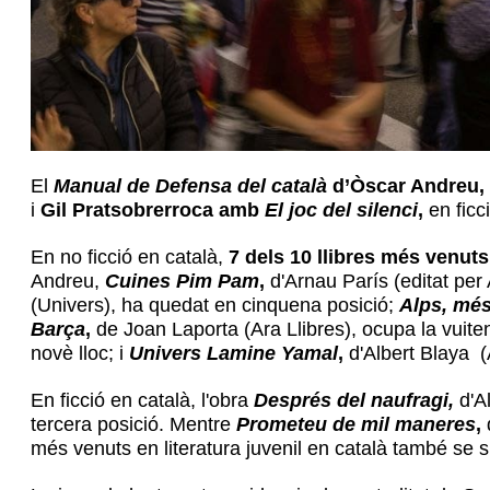
El
Manual de Defensa del català
d’Òscar Andreu,
i
Gil Pratsobrerroca amb
El joc del silenci
,
en ficc
En no ficció en català,
7 dels 10 llibres més venuts
Andreu,
Cuines Pim Pam
,
d'Arnau París (editat per
(Univers), ha quedat en cinquena posició;
Alps, més 
Barça
,
de Joan Laporta (Ara Llibres), ocupa la vuite
novè lloc; i
Univers Lamine Yamal
,
d'Albert Blaya (
En ficció en català, l'obra
Després del naufragi,
d'Al
tercera posició. Mentre
Prometeu de mil maneres
,
d
més venuts en literatura juvenil en català també se 