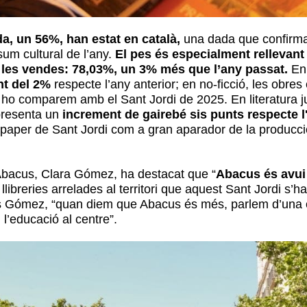
da, un 56%, han estat en català,
una dada que confirma 
sum cultural de l’any.
El pes és especialment rellevant e
de les vendes: 78,03%, un 3% més que l’any passat.
En
nt del 2%
respecte l’any anterior; en no-ficció, les obres
 ho comparem amb el Sant Jordi de 2025. En literatura ju
presenta un
increment de gairebé sis punts respecte l
 paper de Sant Jordi com a gran aparador de la producció
d’Abacus, Clara Gómez, ha destacat que “
Abacus és avui l
libreries arrelades al territori que aquest Sant Jordi s’
ons Gómez, “quan diem que Abacus és més, parlem d’una 
 l’educació al centre”.