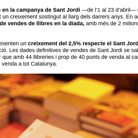
ó en la campanya de Sant Jordi
—de l’1 al 23 d’abril— 
t un creixement sostingut al llarg dels darrers anys. En a
 de vendes de llibres en la diada,
amb més de 2 milions
presenten un
creixement del 2,5% respecte el Sant Jord
ció. Les dades definitives de vendes de Sant Jordi se sabr
que amb 44 llibreries i prop de 40 punts de venda al ca
e venda a tot Catalunya.