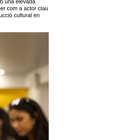
amb una elevada
per com a actor clau
ucció cultural en