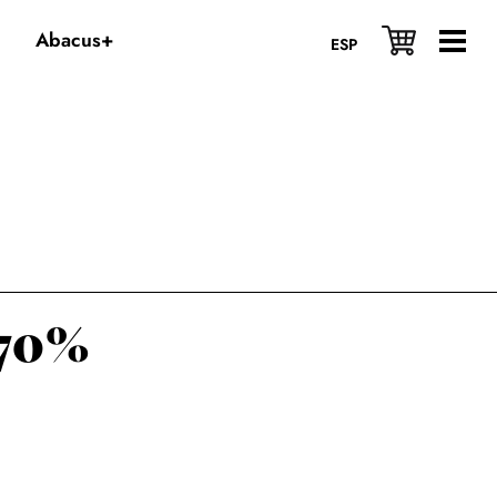
Abacus+
ESP
n 70%