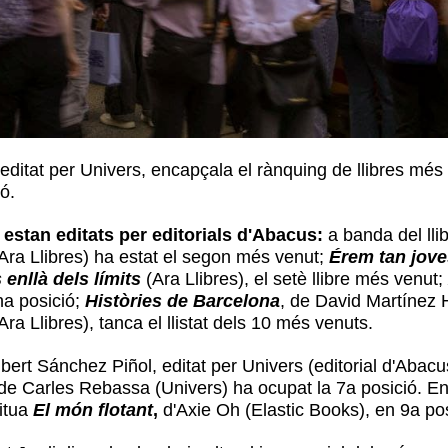
editat per Univers, encapçala el rànquing de llibres més 
ió.
 estan editats per editorials d'Abacus:
a banda del lli
 Ara Llibres) ha estat el segon més venut;
Érem tan jove
enllà dels límits
(Ara Llibres), el setè llibre més venut;
na posició;
Històries de Barcelona
, de David Martínez 
Ara Llibres), tanca el llistat dels 10 més venuts.
bert Sánchez Piñol, editat per Univers (editorial d'Abacus
e Carles Rebassa (Univers) ha ocupat la 7a posició. En el
situa
El món flotant
,
d'Axie Oh (Elastic Books), en 9a po