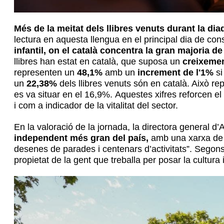
Més de la meitat dels llibres venuts durant la dia
lectura en aquesta llengua en el principal dia de con
infantil, on el català concentra la gran majoria 
llibres han estat en català, que suposa un
creixeme
representen un
48,1%
amb un
increment de l'1%
si
un
22,38%
dels llibres venuts són en català. Això re
es va situar en el 16,9%. Aquestes xifres reforcen el
i com a indicador de la vitalitat del sector.
En la valoració de la jornada, la directora general 
independent més gran del país,
amb una xarxa de l
desenes de parades i centenars d’activitats”. Seg
propietat de la gent que treballa per posar la cultura i