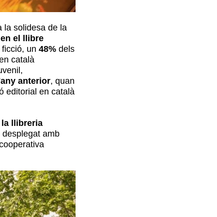
la solidesa de la
n el llibre
 ficció, un
48%
dels
 en català
venil,
'any anterior
, quan
 editorial en català
a llibreria
ha desplegat amb
cooperativa