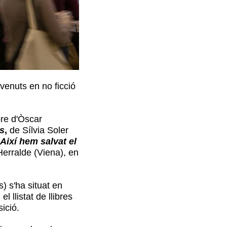
venuts en no ficció
bre d'Òscar
s
,
de Sílvia Soler
Així hem salvat el
Herralde (Viena), en
) s'ha situat en
 llistat de llibres
sició.