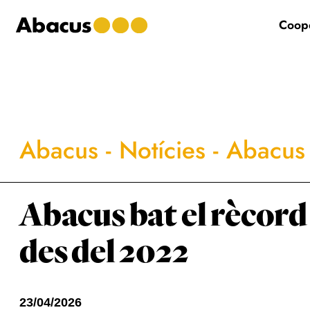
Skip
Skip
Skip
to
to
to
Coope
main
primary
footer
content
sidebar
Abacus
-
Notícies
-
Abacus 
Abacus bat el rècord 
des del 2022
23/04/2026