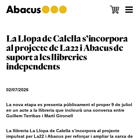
Skip
Skip
Skip
to
to
to
main
primary
footer
content
sidebar
La Llopa de Calella s’incorpora
al projecte de La22 i Abacus de
suport a les llibreries
independents
02/07/2026
La nova etapa es presenta públicament el proper 9 de juliol
en un acte a la llibreria que inclourà una conversa entre
Guillem Terribas i Martí Gironell
La llibreria La Llopa de Calella s’incorpora al projecte
impulsat per La22 i Abacus per reforçar i ampliar la xarxa de