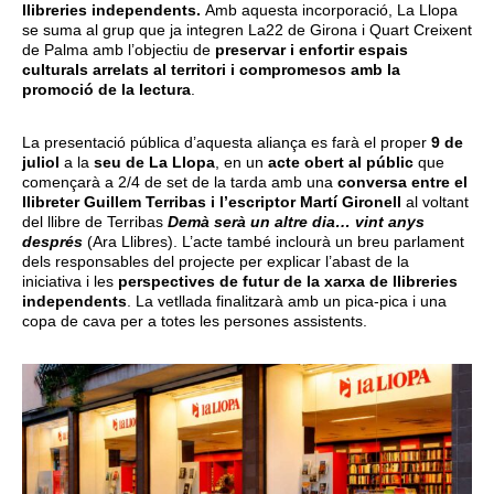
llibreries independents.
Amb aquesta incorporació, La Llopa
se suma al grup que ja integren La22 de Girona i Quart Creixent
de Palma amb l’objectiu de
preservar i enfortir espais
culturals arrelats al territori i compromesos amb la
promoció de la lectura
.
La presentació pública d’aquesta aliança es farà el proper
9 de
juliol
a la
seu de La Llopa
, en un
acte obert al públic
que
començarà a 2/4 de set de la tarda amb una
conversa entre el
llibreter Guillem Terribas i l’escriptor Martí Gironell
al voltant
del llibre de Terribas
Demà serà un altre dia… vint anys
després
(Ara Llibres). L’acte també inclourà un breu parlament
dels responsables del projecte per explicar l’abast de la
iniciativa i les
perspectives de futur de la xarxa de llibreries
independents
. La vetllada finalitzarà amb un pica-pica i una
copa de cava per a totes les persones assistents.