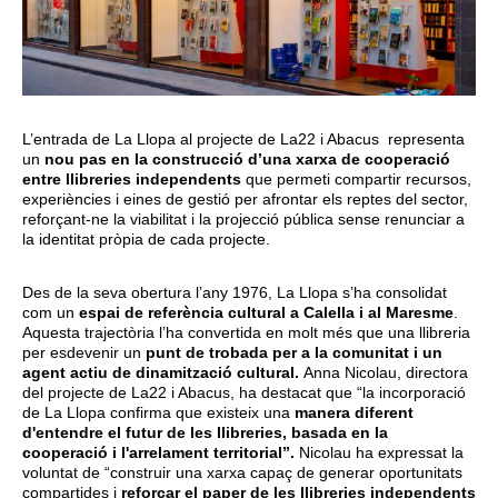
L’entrada de La Llopa al projecte de La22 i Abacus representa
un
nou pas en la construcció d’una xarxa de cooperació
entre llibreries independents
que permeti compartir recursos,
experiències i eines de gestió per afrontar els reptes del sector,
reforçant-ne la viabilitat i la projecció pública sense renunciar a
la identitat pròpia de cada projecte.
Des de la seva obertura l’any 1976, La Llopa s’ha consolidat
com un
espai de referència cultural a Calella i al Maresme
.
Aquesta trajectòria l’ha convertida en molt més que una llibreria
per esdevenir un
punt de trobada per a la comunitat i un
agent actiu de dinamització cultural.
Anna Nicolau, directora
del projecte de La22 i Abacus, ha destacat que “la incorporació
de La Llopa confirma que existeix una
manera diferent
d'entendre el futur de les llibreries, basada en la
cooperació i l'arrelament territorial”.
Nicolau ha expressat la
voluntat de “construir una xarxa capaç de generar oportunitats
compartides i
reforçar el paper de les llibreries independents