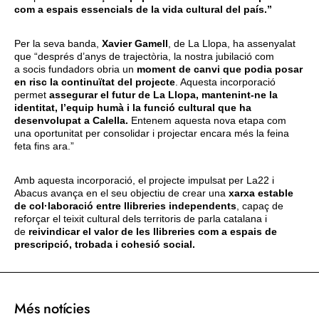
com a espais essencials de la vida cultural del país.”
Per la seva banda,
Xavier Gamell
, de La Llopa, ha assenyalat
que “després d’anys de trajectòria, la nostra jubilació com
a socis fundadors obria un
moment de canvi que podia posar
en risc la continuïtat del projecte
. Aquesta incorporació
permet
assegurar el futur de La Llopa, mantenint-ne la
identitat, l’equip humà i la funció cultural que ha
desenvolupat a Calella.
Entenem aquesta nova etapa com
una oportunitat per consolidar i projectar encara més la feina
feta fins ara.”
Amb aquesta incorporació, el projecte impulsat per La22 i
Abacus avança en el seu objectiu de crear una
xarxa estable
de col·laboració entre llibreries independents
, capaç de
reforçar el teixit cultural dels territoris de parla catalana i
de
reivindicar el valor de les llibreries com a espais de
prescripció, trobada i cohesió social.
Més notícies