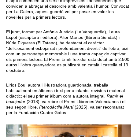
d’aquí comencen una sèrie d’imprevistos i descobertes que
conviden a abraçar el desordre amb valentia i humor. Convocat
per La Galera, aquest guardó vol per posar en valor les
novel·les per a primers lectors.
El jurat, format per Antònia Justícia (La Vanguardia), Laura
Espot (escriptora i editora), Aitor Martos (llibreria Sendak) i
Núria Figueras (El Tatano), ha destacat el caràcter
“deliciosament esbojarrat i profundament divertit” de l’obra, així
com un personatge memorable i una trama capaç de captivar
els primers lectors. El Premi Emili Teixidor està dotat amb 2.500
euros i l’obra guanyadora es publicarà en català i castellà el 13
d’octubre.
Lirios Bou, autora i il·lustradora guardonada, treballa
habitualment en àlbums i text per a infants, revistes i material
didàctic; el seu primer àlbum com a autora integral,
Ramir el
boxejador
(2018), va rebre el Premi Llibreries Valencianes i el
seu segon llibre,
Pterodàctila Martí
(2025), va ser recomanat
per la Fundación Cuatro Gatos.