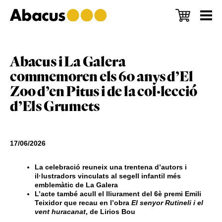
Skip
Skip
Skip
to
to
to
main
primary
footer
content
sidebar
Abacus i La Galera
commemoren els 60 anys d’El
Zoo d’en Pitus i de la col·lecció
d’Els Grumets
17/06/2026
La celebració reuneix una trentena d’autors i
il·lustradors vinculats al segell infantil més
emblemàtic de La Galera
L’acte també acull el lliurament del 6è premi Emili
Teixidor que recau en l’obra
El senyor Rutineli i el
vent huracanat
, de Lirios Bou