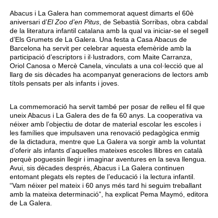
Abacus i La Galera han commemorat aquest dimarts el 60è
aniversari d’
El Zoo d’en Pitus
, de Sebastià Sorribas, obra cabdal
de la literatura infantil catalana amb la qual va iniciar‑se el segell
d’Els Grumets de La Galera. Una festa a Casa Abacus de
Barcelona ha servit per celebrar aquesta efemèride amb la
participació d’escriptors i il·lustradors, com Maite Carranza,
Oriol Canosa o Mercè Canela, vinculats a una col·lecció que al
llarg de sis dècades ha acompanyat generacions de lectors amb
títols pensats per als infants i joves.
La commemoració ha servit també per posar de relleu el fil que
uneix Abacus i La Galera des de fa 60 anys. La cooperativa va
néixer amb l’objectiu de dotar de material escolar les escoles i
les famílies que impulsaven una renovació pedagògica enmig
de la dictadura, mentre que La Galera va sorgir amb la voluntat
d’oferir als infants d’aquelles mateixes escoles llibres en català
perquè poguessin llegir i imaginar aventures en la seva llengua.
Avui, sis dècades després, Abacus i La Galera continuen
entomant plegats els reptes de l’educació i la lectura infantil.
“Vam néixer pel mateix i 60 anys més tard hi seguim treballant
amb la mateixa determinació”, ha explicat Pema Maymó, editora
de La Galera.