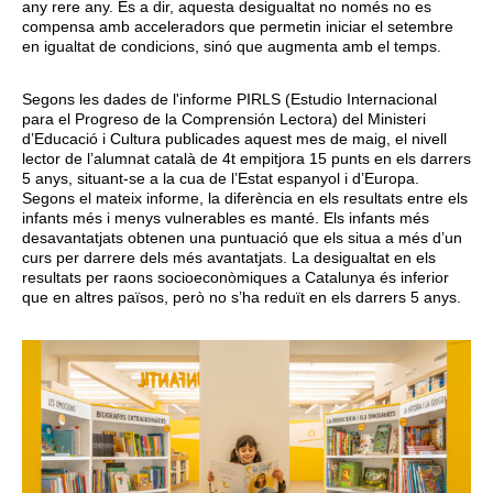
any rere any. És a dir, aquesta desigualtat no només no es
compensa amb acceleradors que permetin iniciar el setembre
en igualtat de condicions, sinó que augmenta amb el temps.
Segons les dades de l'informe PIRLS (Estudio Internacional
para el Progreso de la Comprensión Lectora) del Ministeri
d’Educació i Cultura publicades aquest mes de maig, el nivell
lector de l’alumnat català de 4t empitjora 15 punts en els darrers
5 anys, situant-se a la cua de l’Estat espanyol i d’Europa.
Segons el mateix informe, la diferència en els resultats entre els
infants més i menys vulnerables es manté. Els infants més
desavantatjats obtenen una puntuació que els situa a més d’un
curs per darrere dels més avantatjats. La desigualtat en els
resultats per raons socioeconòmiques a Catalunya és inferior
que en altres països, però no s’ha reduït en els darrers 5 anys.