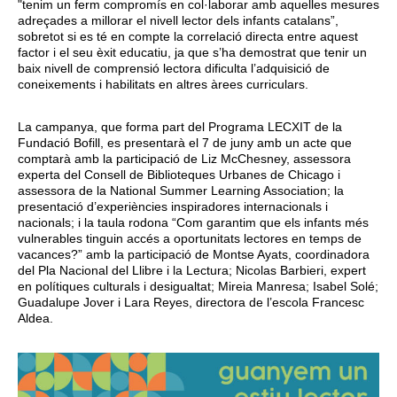
"tenim un ferm compromís en col·laborar amb aquelles mesures
adreçades a millorar el nivell lector dels infants catalans”,
sobretot si es té en compte la correlació directa entre aquest
factor i el seu èxit educatiu, ja que s’ha demostrat que tenir un
baix nivell de comprensió lectora dificulta l’adquisició de
coneixements i habilitats en altres àrees curriculars.
La campanya, que forma part del Programa LECXIT de la
Fundació Bofill, es presentarà el 7 de juny amb un acte que
comptarà amb la participació de Liz McChesney, assessora
experta del Consell de Biblioteques Urbanes de Chicago i
assessora de la National Summer Learning Association; la
presentació d’experiències inspiradores internacionals i
nacionals; i la taula rodona “Com garantim que els infants més
vulnerables tinguin accés a oportunitats lectores en temps de
vacances?” amb la participació de Montse Ayats, coordinadora
del Pla Nacional del Llibre i la Lectura; Nicolas Barbieri, expert
en polítiques culturals i desigualtat; Mireia Manresa; Isabel Solé;
Guadalupe Jover i Lara Reyes, directora de l’escola Francesc
Aldea.