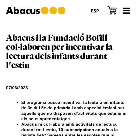
Skip
Skip
Skip
to
to
to
ESP
main
primary
footer
content
sidebar
Abacus i la Fundació Bofill
col·laboren per incentivar la
lectura dels infants durant
l'estiu
07/06/2023
El programa busca incentivar la lectura en infants
de 3r, 4t i 5è de primària i amb especial èmfasi per
aquells que no disposen d’activitats que estimulin
els seus aprenentatges
Abacus hi col·labora amb activitats de lectura
durant tot l’estiu, 10 subscripcions anuals a la
revista
Petit Sàpiens
entre les escoles que hi