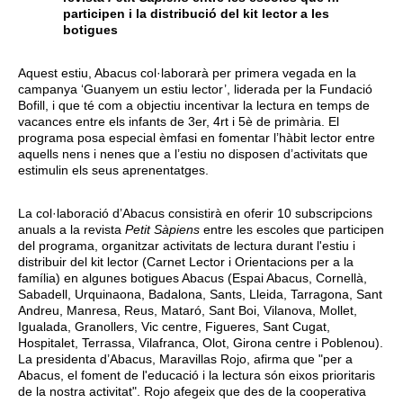
participen i la distribució del kit lector a les
botigues
Aquest estiu, Abacus col·laborarà per primera vegada en la
campanya ‘Guanyem un estiu lector’, liderada per la Fundació
Bofill, i que té com a objectiu incentivar la lectura en temps de
vacances entre els infants de 3er, 4rt i 5è de primària. El
programa posa especial èmfasi en fomentar l’hàbit lector entre
aquells nens i nenes que a l’estiu no disposen d’activitats que
estimulin els seus aprenentatges.
La col·laboració d’Abacus consistirà en oferir 10 subscripcions
anuals a la revista
Petit Sàpiens
entre les escoles que participen
del programa, organitzar activitats de lectura durant l'estiu i
distribuir del kit lector (Carnet Lector i Orientacions per a la
família) en algunes botigues Abacus (Espai Abacus, Cornellà,
Sabadell, Urquinaona, Badalona, Sants, Lleida, Tarragona, Sant
Andreu, Manresa, Reus, Mataró, Sant Boi, Vilanova, Mollet,
Igualada, Granollers, Vic centre, Figueres, Sant Cugat,
Hospitalet, Terrassa, Vilafranca, Olot, Girona centre i Poblenou).
La presidenta d’Abacus, Maravillas Rojo, afirma que "per a
Abacus, el foment de l'educació i la lectura són eixos prioritaris
de la nostra activitat". Rojo afegeix que des de la cooperativa