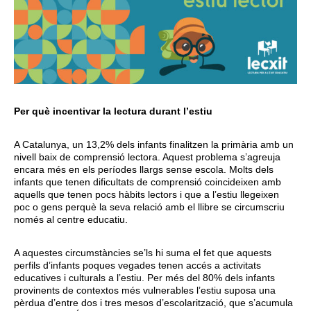
Per què incentivar la lectura durant l’estiu
A Catalunya, un 13,2% dels infants finalitzen la primària amb un
nivell baix de comprensió lectora. Aquest problema s’agreuja
encara més en els períodes llargs sense escola. Molts dels
infants que tenen dificultats de comprensió coincideixen amb
aquells que tenen pocs hàbits lectors i que a l’estiu llegeixen
poc o gens perquè la seva relació amb el llibre se circumscriu
només al centre educatiu.
A aquestes circumstàncies se’ls hi suma el fet que aquests
perfils d’infants poques vegades tenen accés a activitats
educatives i culturals a l’estiu. Per més del 80% dels infants
provinents de contextos més vulnerables l’estiu suposa una
pèrdua d’entre dos i tres mesos d’escolarització, que s’acumula