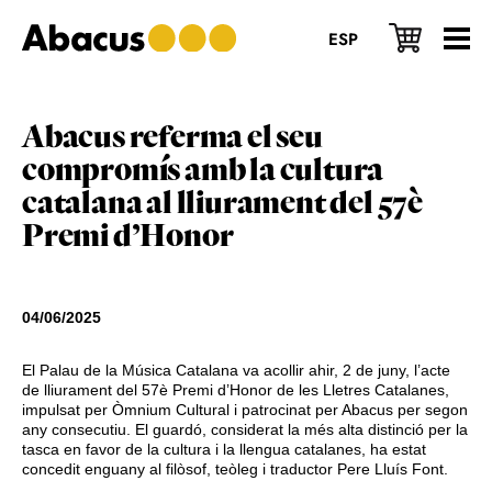
Skip
Skip
Skip
to
to
to
ESP
main
primary
footer
content
sidebar
Abacus referma el seu
compromís amb la cultura
catalana al lliurament del 57è
Premi d’Honor
04/06/2025
El Palau de la Música Catalana va acollir ahir, 2 de juny, l’acte
de lliurament del 57è Premi d’Honor de les Lletres Catalanes,
impulsat per Òmnium Cultural i patrocinat per Abacus per segon
any consecutiu. El guardó, considerat la més alta distinció per la
tasca en favor de la cultura i la llengua catalanes, ha estat
concedit enguany al filòsof, teòleg i traductor Pere Lluís Font.