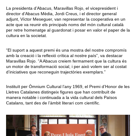
La presidenta d’Abacus, Maravillas Rojo, el vicepresident i
director d’Abacus Mèdia, Jordi Creus, i el director general
adjunt, Víctor Meseguer, van representar la cooperativa en un
acte que va reunir els principals noms del món cultural català
per retre homenatge al guardonat i posar en valor el paper de la
cultura en la societat.
“El suport a aquest premi és una mostra del nostre compromís
amb la creació i la reflexió crítica al nostre país”, va destacar
Maravillas Rojo. “A Abacus creiem fermament que la cultura és
un motor de transformació social, i per això volem ser al costat
d’iniciatives que reconeguin trajectòries exemplars.”
Instituït per Òmnium Cultural l’any 1969, el Premi d’Honor de les
Lletres Catalanes distingeix figures que han contribuït de
manera notable i continuada a la vida cultural dels Països
Catalans, tant des de l’àmbit literari com científic.