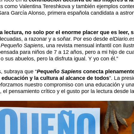
eras como Valentina Tereshkova y también ejemplos con
o Sara García Alonso, primera española candidata a astro
la lectura, no solo por el enorme placer que es leer, 
adecuadas, a razonar y a soñar. Por eso desde
elDiario.e
n
Pequeño Sapiens
, una revista mensual infantil con ilus
 pensada para niños de 7 a 12 años, pero a mi hijo de cu
 sus abuelos, pero la disfruta igual. Y yo con él.”
s, subraya que “
Pequeño Sapiens
conecta plenamente
 educación y la cultura al alcance de todos
”. La pres
reforzamos nuestro compromiso con una educación y una
el pensamiento crítico y el gusto por la lectura desde la