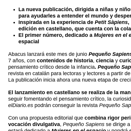
La nueva publicación, dirigida a niñas y niño
para ayudarles a entender el mundo y desper
Inspirada en la experiencia de
Petit Sàpiens
,
edición en castellano, que cuenta con la co
El primer número, dedicado a
Mujeres en el 
espacial
Abacus lanzará este mes de junio
Pequeño Sapien
7 años, con
contenidos de
historia
,
ciencia
y
curi
pensamiento crítico desde la infancia
.
Pequeño Sap
revista en catalán para lectoras y lectores a partir
La publicación inicia ahora una nueva etapa de crec
El lanzamiento en castellano se realiza de la ma
seguir fomentando el pensamiento crítico, la curiosi
elDiario.es
podrán conseguir la revista
Pequeño Sap
Con una propuesta editorial que
combina rigor peri
vocación divulgativa
,
Pequeño Sapiens
se dirige a
estará dedicado a
Mujeres en el espacio
y pondrá e