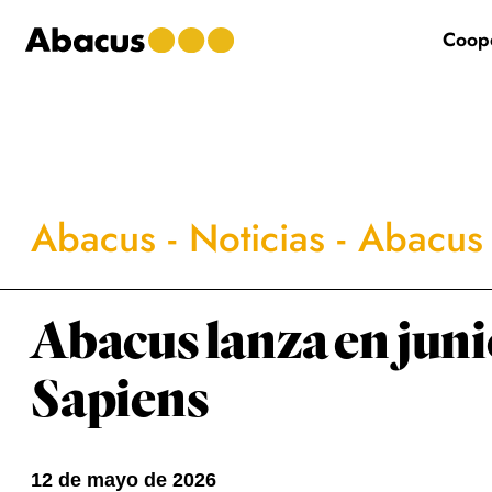
Saltar
Saltar
Saltar
al
a
al
Coope
contenido
la
pie
principal
barra
de
lateral
página
principal
Abacus
-
Noticias
-
Abacus 
Abacus lanza en juni
Sapiens
12 de mayo de 2026