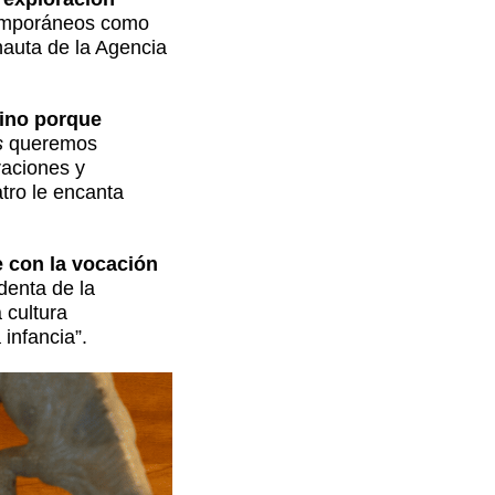
temporáneos como
nauta de la Agencia
sino porque
s
queremos
traciones y
atro le encanta
 con la vocación
identa de la
 cultura
 infancia”.