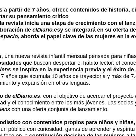
s a partir de 7 años, ofrece contenidos de historia, c
tar su pensamiento crítico
 la revista inicia una etapa de crecimiento con el lan
laboración de
elDiario.es
y se integrará en su oferta d
espacio
, aborda el papel clave de las mujeres en la 
s
, una nueva revista infantil mensual pensada para niñas 
osidades
que buscan despertar el hábito lector, el conoc
iens
se inspira en la experiencia previa y el éxito de
 de 7 años que acumula 10 años de trayectoria y más de 7.
imiento y expansión en otras lenguas.
no de
elDiario.es
, con el objetivo de acercar el proyecto
dad y el conocimiento entre los más jóvenes. Las socias 
iens
con una oferta conjunta de lanzamiento.
odístico con contenidos propios para niños y niñas, 
 un público con curiosidad, ganas de aprender y espíritu 
l foco en la
contribución decisiva de las mujeres a l