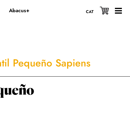
Abacus+
CAT
antil Pequeño Sapiens
equeño