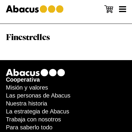
Saltar
Saltar
Saltar
al
a
al
contenido
la
pie
principal
barra
de
lateral
página
principal
Finestrelles
Footer
Cooperativa
Misión y valores
Las personas de Abacus
Nuestra historia
La estrategia de Abacus
Trabaja con nosotros
Para saberlo todo