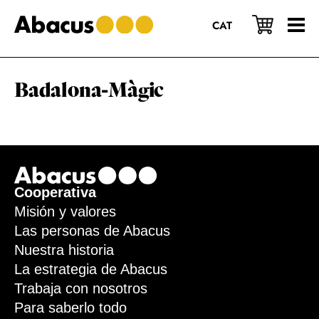
Saltar
Saltar
Saltar
al
a
al
CAT
contenido
la
pie
principal
barra
de
lateral
página
principal
Badalona-Màgic
Footer
Cooperativa
Misión y valores
Las personas de Abacus
Nuestra historia
La estrategia de Abacus
Trabaja con nosotros
Para saberlo todo