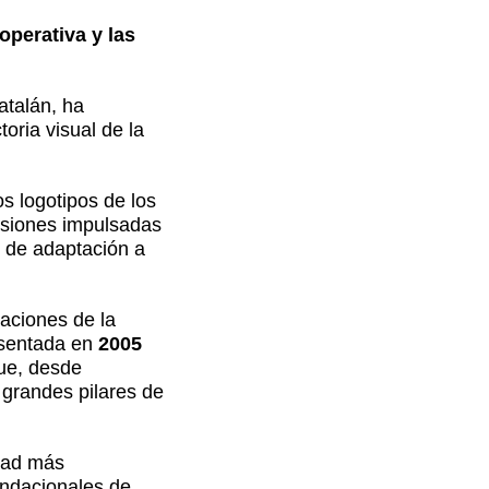
operativa y las
catalán, ha
toria visual de la
os logotipos de los
visiones impulsadas
d de adaptación a
maciones de la
esentada en
2005
que, desde
grandes pilares de
idad más
undacionales de