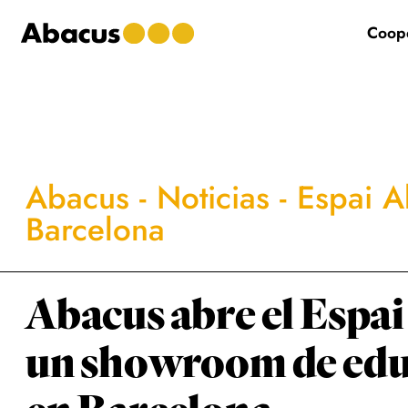
Saltar
Saltar
Saltar
al
a
al
Coope
contenido
la
pie
principal
barra
de
lateral
página
principal
Abacus
-
Noticias
-
Espai A
Barcelona
Abacus abre el Espa
un showroom de educ