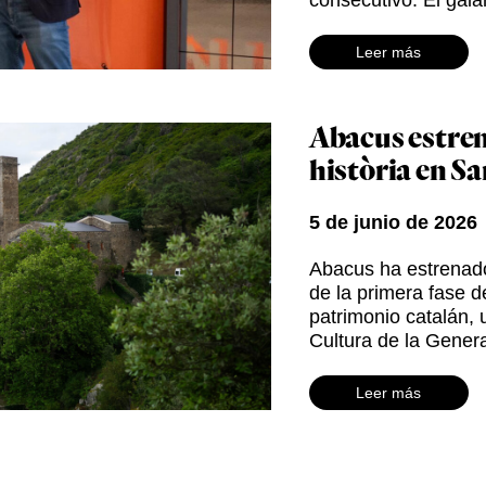
consecutivo. El gal
Leer más
Abacus estrena
història en S
5 de junio de 2026
Abacus ha estrenado
de la primera fase de
patrimonio catalán,
Cultura de la Genera
Leer más