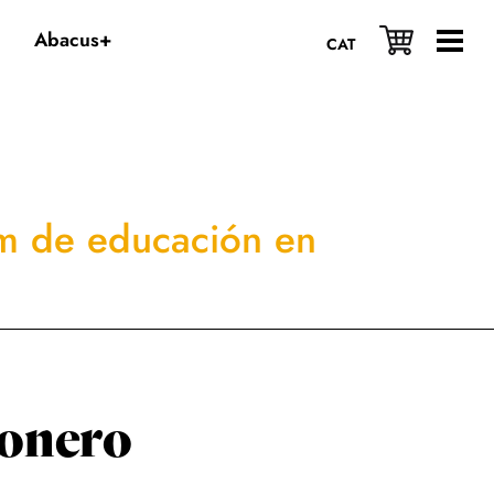
Abacus+
CAT
m de educación en
ionero